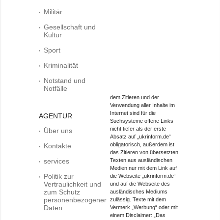
Militär
Gesellschaft und
Kultur
Sport
Kriminalität
Notstand und
Notfälle
dem Zitieren und der
Verwendung aller Inhalte im
Internet sind für die
AGENTUR
Suchsysteme offene Links
nicht tiefer als der erste
Über uns
Absatz auf „ukrinform.de“
obligatorisch, außerdem ist
Kontakte
das Zitieren von übersetzten
services
Texten aus ausländischen
Medien nur mit dem Link auf
Politik zur
die Webseite „ukrinform.de“
Vertraulichkeit und
und auf die Webseite des
zum Schutz
ausländisches Mediums
personenbezogener
zulässig. Texte mit dem
Daten
Vermerk „Werbung“ oder mit
einem Disclaimer: „Das