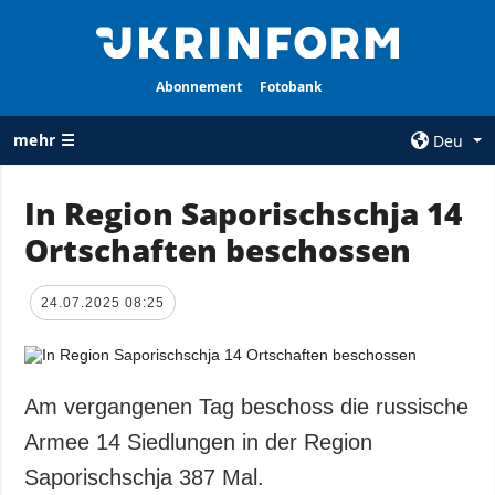
Abonnement
Fotobank
mehr ☰
Deu
×
In Region Saporischschja 14
Ortschaften beschossen
ALLE
AGENTUR
RUBRIKEN
Über uns
24.07.2025 08:25
Krieg
Kontakte
Wiederaufbau
services
der Ukraine
Politik zur
Politik
Am vergangenen Tag beschoss die russische
Vertraulichkeit
und zum Schutz
Wirtschaft
Armee 14 Siedlungen in der Region
personenbezogener
Militär
Saporischschja 387 Mal.
Daten