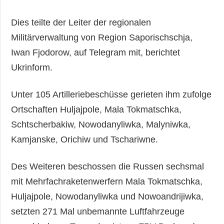
Gesellschaft und
Kultur
Dies teilte der Leiter der regionalen
Sport
Militärverwaltung von Region Saporischschja,
Kriminalität
Iwan Fjodorow, auf Telegram mit, berichtet
Notstand und
Ukrinform.
Notfälle
Unter 105 Artilleriebeschüsse gerieten ihm zufolge
ZUSÄTZLICH
LEISTUNGEN
Ortschaften Huljajpole, Mala Tokmatschka,
Veröffentlichungen
Abonnement
Schtscherbakiw, Nowodanyliwka, Malyniwka,
Interview
Fotobank
Kamjanske, Orichiw und Tschariwne.
Fotos
Video
Des Weiteren beschossen die Russen sechsmal
mit Mehrfachraketenwerfern Mala Tokmatschka,
Huljajpole, Nowodanyliwka und Nowoandrijiwka,
setzten 271 Mal unbemannte Luftfahrzeuge