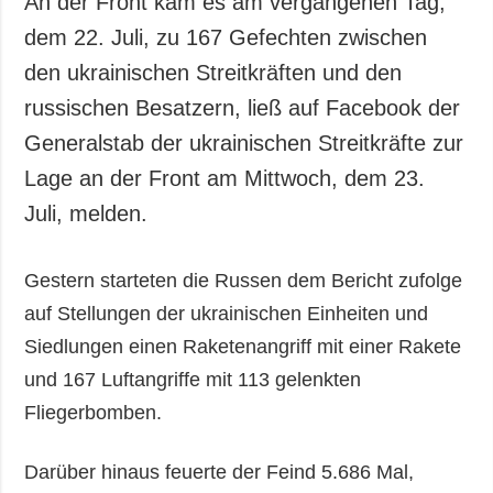
An der Front kam es am vergangenen Tag,
Gesellschaft und
dem 22. Juli, zu 167 Gefechten zwischen
Kultur
den ukrainischen Streitkräften und den
Sport
russischen Besatzern, ließ auf Facebook der
Kriminalität
Generalstab der ukrainischen Streitkräfte zur
Notstand und
Notfälle
Lage an der Front am Mittwoch, dem 23.
Juli, melden.
ZUSÄTZLICH
LEISTUNGEN
Veröffentlichungen
Abonnement
Gestern starteten die Russen dem Bericht zufolge
Interview
Fotobank
auf Stellungen der ukrainischen Einheiten und
Fotos
Siedlungen einen Raketenangriff mit einer Rakete
Video
und 167 Luftangriffe mit 113 gelenkten
Fliegerbomben.
Darüber hinaus feuerte der Feind 5.686 Mal,