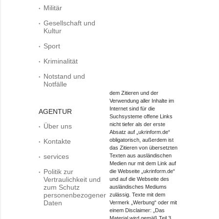
Militär
Gesellschaft und
Kultur
Sport
Kriminalität
Notstand und
Notfälle
dem Zitieren und der
Verwendung aller Inhalte im
Internet sind für die
AGENTUR
Suchsysteme offene Links
nicht tiefer als der erste
Über uns
Absatz auf „ukrinform.de“
obligatorisch, außerdem ist
Kontakte
das Zitieren von übersetzten
services
Texten aus ausländischen
Medien nur mit dem Link auf
Politik zur
die Webseite „ukrinform.de“
Vertraulichkeit und
und auf die Webseite des
zum Schutz
ausländisches Mediums
personenbezogener
zulässig. Texte mit dem
Daten
Vermerk „Werbung“ oder mit
einem Disclaimer: „Das
Material wird gemäß Teil 3