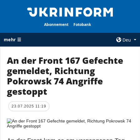
Abonnement
Fotobank
mehr ☰
Deu
×
An der Front 167 Gefechte
gemeldet, Richtung
ALLE
AGENTUR
RUBRIKEN
Pokrowsk 74 Angriffe
Über uns
Krieg
gestoppt
Kontakte
Wiederaufbau
services
der Ukraine
23.07.2025 11:19
Politik zur
Politik
Vertraulichkeit
und zum Schutz
Wirtschaft
personenbezogener
Militär
Daten