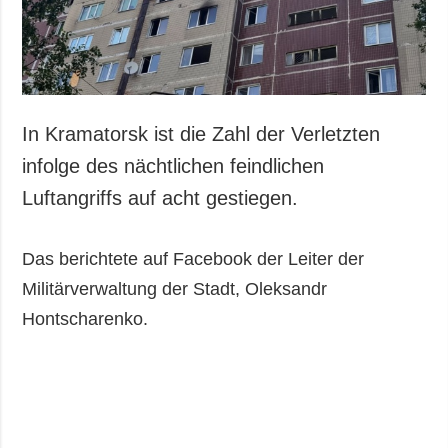
Gesellschaft und
Kultur
Sport
Kriminalität
Notstand und
In Kramatorsk ist die Zahl der Verletzten
Notfälle
infolge des nächtlichen feindlichen
ZUSÄTZLICH
LEISTUNGEN
Luftangriffs auf acht gestiegen.
Veröffentlichungen
Abonnement
Interview
Fotobank
Das berichtete auf Facebook der Leiter der
Fotos
Militärverwaltung der Stadt, Oleksandr
Video
Hontscharenko.