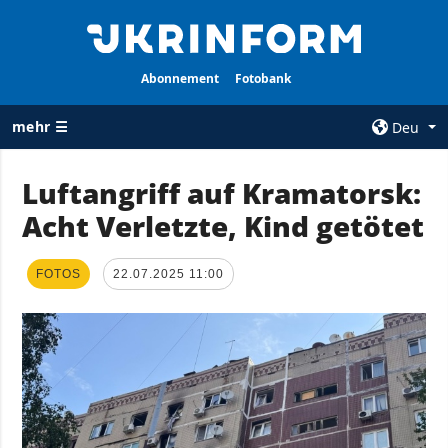
Abonnement
Fotobank
mehr ☰
Deu
×
Luftangriff auf Kramatorsk:
Acht Verletzte, Kind getötet
ALLE
AGENTUR
RUBRIKEN
Über uns
FOTOS
Krieg
22.07.2025 11:00
Kontakte
Wiederaufbau
services
der Ukraine
Politik zur
Politik
Vertraulichkeit
und zum Schutz
Wirtschaft
personenbezogener
Militär
Daten