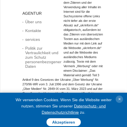
dem Zitieren und der
Verwendung aller Inhalte im
Internet sind für die
AGENTUR
Suchsysteme offene Links
nicht tiefer als der erste
Über uns
Absatz auf „ukrinform.de“
obligatorisch, außerdem ist
Kontakte
das Zitieren von übersetzten
services
Texten aus ausländischen
Medien nur mit dem Link auf
Politik zur
die Webseite „ukrinform.de“
Vertraulichkeit und
und auf die Webseite des
zum Schutz
ausländisches Mediums
personenbezogener
zulässig. Texte mit dem
Daten
Vermerk „Werbung“ oder mit
einem Disclaimer: „Das
Material wird gemäß Teil 3
Artikel 9 des Gesetzes der Ukraine „Über Werbung“ Nr.
270/96-WR vom 3. Juli 1996 und dem Gesetz der Ukraine
„Über Medien“ Nr. 2849-IX vom 31. März 2023 und auf der
Grundlage des Vertrags/der Rechnung veröffentlicht.
×
Wir verwenden Cookies. Wenn Sie die Website weiter
Objekt im Bereich Onlinemedien; Medien-ID R40-01421.
nutzen, stimmen Sie unserer
Datenschutz- und
© 2015-2026 Ukrinform. Alle Rechte sind geschützt.
Datenschutzrichtlinie
zu.
Akzeptieren