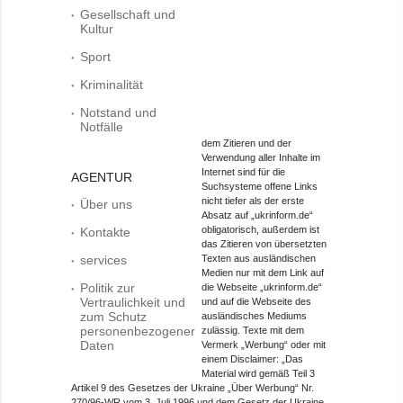
Gesellschaft und
Kultur
Sport
Kriminalität
Notstand und
Notfälle
dem Zitieren und der
Verwendung aller Inhalte im
Internet sind für die
AGENTUR
Suchsysteme offene Links
nicht tiefer als der erste
Über uns
Absatz auf „ukrinform.de“
obligatorisch, außerdem ist
Kontakte
das Zitieren von übersetzten
services
Texten aus ausländischen
Medien nur mit dem Link auf
Politik zur
die Webseite „ukrinform.de“
Vertraulichkeit und
und auf die Webseite des
zum Schutz
ausländisches Mediums
personenbezogener
zulässig. Texte mit dem
Daten
Vermerk „Werbung“ oder mit
einem Disclaimer: „Das
Material wird gemäß Teil 3
Artikel 9 des Gesetzes der Ukraine „Über Werbung“ Nr.
270/96-WR vom 3. Juli 1996 und dem Gesetz der Ukraine