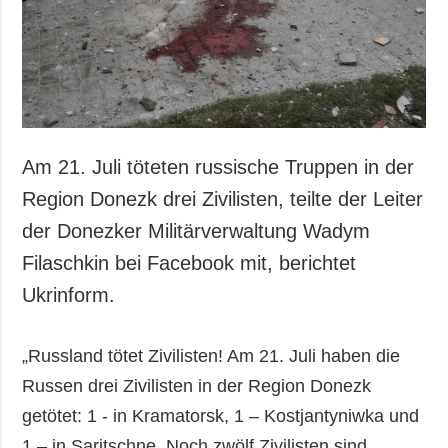
Gesellschaft und
Kultur
Sport
Kriminalität
Notstand und
Notfälle
Am 21. Juli töteten russische Truppen in der
ZUSÄTZLICH
LEISTUNGEN
Region Donezk drei Zivilisten, teilte der Leiter
Veröffentlichungen
Abonnement
der Donezker Militärverwaltung Wadym
Interview
Fotobank
Filaschkin bei Facebook mit, berichtet
Fotos
Ukrinform.
Video
„Russland tötet Zivilisten! Am 21. Juli haben die
Russen drei Zivilisten in der Region Donezk
getötet: 1 - in Kramatorsk, 1 – Kostjantyniwka und
1 – in Saritschne. Noch zwölf Zivilisten sind