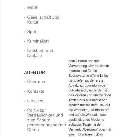
Militär
Gesellschaft und
Kultur
Sport
Kriminalität
Notstand und
Notfälle
dem Zitieren und der
Verwendung aller Inhalte im
Internet sind für die
AGENTUR
Suchsysteme offene Links
nicht tiefer als der erste
Über uns
Absatz auf „ukrinform.de“
obligatorisch, außerdem ist
Kontakte
das Zitieren von übersetzten
services
Texten aus ausländischen
Medien nur mit dem Link auf
Politik zur
die Webseite „ukrinform.de“
Vertraulichkeit und
und auf die Webseite des
zum Schutz
ausländisches Mediums
personenbezogener
zulässig. Texte mit dem
Daten
Vermerk „Werbung“ oder mit
einem Disclaimer: „Das