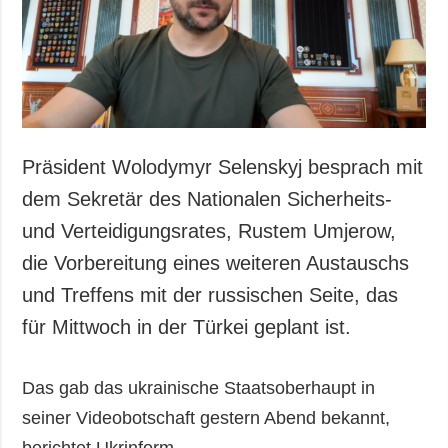
Gesellschaft und
Kultur
Sport
Kriminalität
Notstand und
Notfälle
Präsident Wolodymyr Selenskyj besprach mit
ZUSÄTZLICH
LEISTUNGEN
dem Sekretär des Nationalen Sicherheits-
Veröffentlichungen
Abonnement
und Verteidigungsrates, Rustem Umjerow,
Interview
Fotobank
die Vorbereitung eines weiteren Austauschs
Fotos
und Treffens mit der russischen Seite, das
Video
für Mittwoch in der Türkei geplant ist.
Das gab das ukrainische Staatsoberhaupt in
seiner Videobotschaft gestern Abend bekannt,
berichtet Ukrinform.