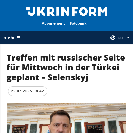
Abonnement
Fotobank
mehr ☰
Deu
×
Treffen mit russischer Seite
für Mittwoch in der Türkei
ALLE
AGENTUR
RUBRIKEN
geplant – Selenskyj
Über uns
Krieg
Kontakte
Wiederaufbau
22.07.2025 08:42
services
der Ukraine
Politik zur
Politik
Vertraulichkeit
und zum Schutz
Wirtschaft
personenbezogener
Militär
Daten