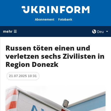
Abonnement
Fotobank
mehr ☰
Deu
×
Russen töten einen und
verletzen sechs Zivilisten in
ALLE
AGENTUR
RUBRIKEN
Region Donezk
Über uns
Krieg
Kontakte
Wiederaufbau
21.07.2025 10:31
services
der Ukraine
Politik zur
Politik
Vertraulichkeit
und zum Schutz
Wirtschaft
personenbezogener
Militär
Daten