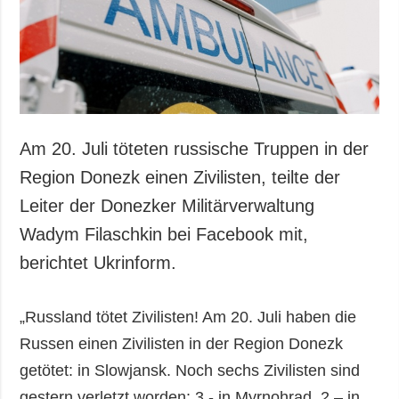
Gesellschaft und
Kultur
Sport
Kriminalität
Notstand und
Notfälle
Am 20. Juli töteten russische Truppen in der
ZUSÄTZLICH
LEISTUNGEN
Region Donezk einen Zivilisten, teilte der
Veröffentlichungen
Abonnement
Leiter der Donezker Militärverwaltung
Interview
Fotobank
Wadym Filaschkin bei Facebook mit,
Fotos
berichtet Ukrinform.
Video
„Russland tötet Zivilisten! Am 20. Juli haben die
Russen einen Zivilisten in der Region Donezk
getötet: in Slowjansk. Noch sechs Zivilisten sind
gestern verletzt worden: 3 - in Myrnohrad, 2 – in