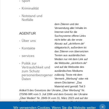
Sport
Kriminalität
Notstand und
Notfälle
dem Zitieren und der
Verwendung aller Inhalte im
Internet sind für die
AGENTUR
Suchsysteme offene Links
nicht tiefer als der erste
Über uns
Absatz auf „ukrinform.de“
obligatorisch, außerdem ist
Kontakte
das Zitieren von übersetzten
services
Texten aus ausländischen
Medien nur mit dem Link auf
Politik zur
die Webseite „ukrinform.de“
Vertraulichkeit und
und auf die Webseite des
zum Schutz
ausländisches Mediums
personenbezogener
zulässig. Texte mit dem
Daten
Vermerk „Werbung“ oder mit
einem Disclaimer: „Das
Material wird gemäß Teil 3
Artikel 9 des Gesetzes der Ukraine „Über Werbung“ Nr.
270/96-WR vom 3. Juli 1996 und dem Gesetz der Ukraine
„Über Medien“ Nr. 2849-IX vom 31. März 2023 und auf der
Grundlage des Vertrags/der Rechnung veröffentlicht.
×
Wir verwenden Cookies. Wenn Sie die Website weiter