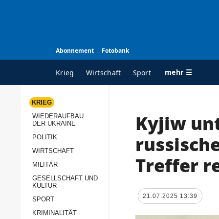
Abonnement
Fotobank
mehr ☰
Krieg
Wirtschaft
Sport
KRIEG
Kyjiw un
WIEDERAUFBAU
ALLE RUBRIKEN
A
DER UKRAINE
Krieg
Ü
russische
POLITIK
Wiederaufbau der
K
WIRTSCHAFT
Treffer r
Ukraine
MILITÄR
s
Politik
GESELLSCHAFT UND
P
KULTUR
Wirtschaft
u
21.07.2025 13:39
SPORT
p
Militär
KRIMINALITÄT
D