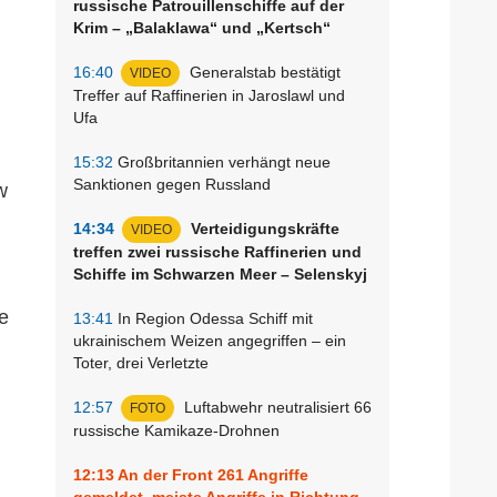
russische Patrouillenschiffe auf der
Krim – „Balaklawa“ und „Kertsch“
16:40
Generalstab bestätigt
VIDEO
Treffer auf Raffinerien in Jaroslawl und
Ufa
15:32
Großbritannien verhängt neue
Sanktionen gegen Russland
w
14:34
Verteidigungskräfte
VIDEO
treffen zwei russische Raffinerien und
Schiffe im Schwarzen Meer – Selenskyj
e
13:41
In Region Odessa Schiff mit
ukrainischem Weizen angegriffen – ein
Toter, drei Verletzte
12:57
Luftabwehr neutralisiert 66
FOTO
russische Kamikaze-Drohnen
12:13
An der Front 261 Angriffe
gemeldet, meiste Angriffe in Richtung