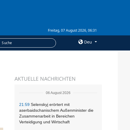
Freitag, 07 August 2026, 06:31
Deu
×
LEISTUNGEN
AKTUELLE NACHRICHTEN
Abonnement
Fotobank
06 August 2026
21:59
Selenskyj erörtert mit
aserbaidschanischem Außenminister die
Zusammenarbeit in Bereichen
Verteidigung und Wirtschaft