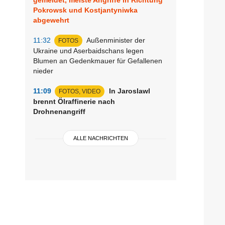
Pokrowsk und Kostjantyniwka
abgewehrt
11:32
Außenminister der
FOTOS
Ukraine und Aserbaidschans legen
Blumen an Gedenkmauer für Gefallenen
nieder
11:09
In Jaroslawl
FOTOS, VIDEO
brennt Ölraffinerie nach
Drohnenangriff
ALLE NACHRICHTEN