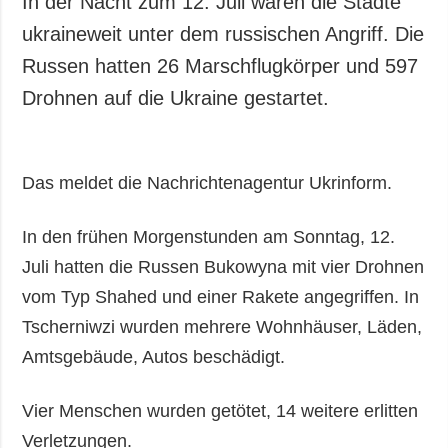
In der Nacht zum 12. Juli waren die Städte
Gesellschaft und
ukraineweit unter dem russischen Angriff. Die
Kultur
Russen hatten 26 Marschflugkörper und 597
Sport
Drohnen auf die Ukraine gestartet.
Kriminalität
Notstand und
Notfälle
Das meldet die Nachrichtenagentur Ukrinform.
ZUSÄTZLICH
LEISTUNGEN
Veröffentlichungen
Abonnement
In den frühen Morgenstunden am Sonntag, 12.
Interview
Fotobank
Juli hatten die Russen Bukowyna mit vier Drohnen
Fotos
vom Typ Shahed und einer Rakete angegriffen. In
Video
Tscherniwzi wurden mehrere Wohnhäuser, Läden,
Amtsgebäude, Autos beschädigt.
Vier Menschen wurden getötet, 14 weitere erlitten
Verletzungen.