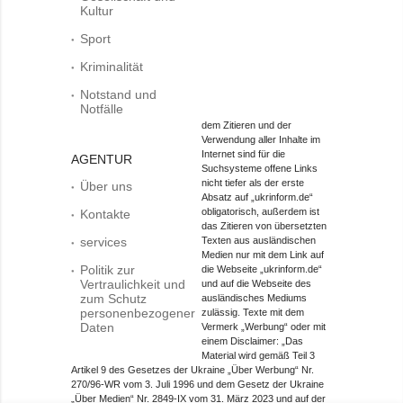
Kultur
Sport
Kriminalität
Notstand und
Notfälle
dem Zitieren und der
Verwendung aller Inhalte im
Internet sind für die
AGENTUR
Suchsysteme offene Links
nicht tiefer als der erste
Über uns
Absatz auf „ukrinform.de“
obligatorisch, außerdem ist
Kontakte
das Zitieren von übersetzten
services
Texten aus ausländischen
Medien nur mit dem Link auf
Politik zur
die Webseite „ukrinform.de“
Vertraulichkeit und
und auf die Webseite des
zum Schutz
ausländisches Mediums
personenbezogener
zulässig. Texte mit dem
Daten
Vermerk „Werbung“ oder mit
einem Disclaimer: „Das
Material wird gemäß Teil 3
Artikel 9 des Gesetzes der Ukraine „Über Werbung“ Nr.
270/96-WR vom 3. Juli 1996 und dem Gesetz der Ukraine
„Über Medien“ Nr. 2849-IX vom 31. März 2023 und auf der