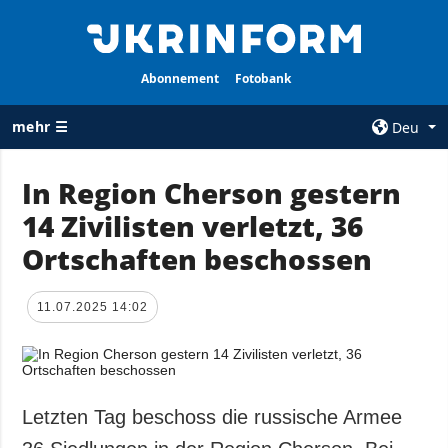
Abonnement
Fotobank
mehr ☰
Deu
×
In Region Cherson gestern
14 Zivilisten verletzt, 36
ALLE
AGENTUR
RUBRIKEN
Ortschaften beschossen
Über uns
Krieg
Kontakte
Wiederaufbau
11.07.2025 14:02
services
der Ukraine
Politik zur
Politik
Vertraulichkeit
und zum Schutz
Wirtschaft
personenbezogener
Letzten Tag beschoss die russische Armee
Militär
Daten