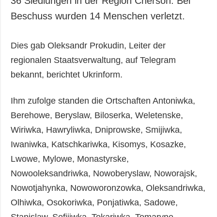
36 Siedlungen in der Region Cherson. Bei
Gesellschaft und
Beschuss wurden 14 Menschen verletzt.
Kultur
Sport
Dies gab Oleksandr Prokudin, Leiter der
Kriminalität
regionalen Staatsverwaltung, auf Telegram
Notstand und
Notfälle
bekannt, berichtet Ukrinform.
ZUSÄTZLICH
LEISTUNGEN
Ihm zufolge standen die Ortschaften Antoniwka,
Veröffentlichungen
Abonnement
Berehowe, Beryslaw, Biloserka, Weletenske,
Interview
Fotobank
Wiriwka, Hawryliwka, Dniprowske, Smijiwka,
Fotos
Iwaniwka, Katschkariwka, Kisomys, Kosazke,
Video
Lwowe, Mylowe, Monastyrske,
Nowooleksandriwka, Nowoberyslaw, Noworajsk,
Nowotjahynka, Nowoworonzowka, Oleksandriwka,
Olhiwka, Osokoriwka, Ponjatiwka, Sadowe,
Stanislaw, Sofijiwka, Tokariwka, Tomaryne,