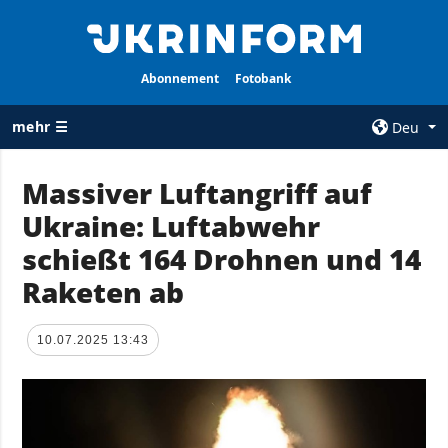
Abonnement
Fotobank
mehr ☰
Deu
×
Massiver Luftangriff auf
Ukraine: Luftabwehr
ALLE
AGENTUR
RUBRIKEN
schießt 164 Drohnen und 14
Über uns
Krieg
Raketen ab
Kontakte
Wiederaufbau
services
der Ukraine
10.07.2025 13:43
Politik zur
Politik
Vertraulichkeit
und zum Schutz
Wirtschaft
personenbezogener
Militär
Daten