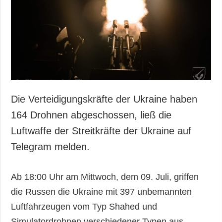
Gesellschaft und
Kultur
Sport
Kriminalität
Notstand und
Notfälle
ZUSÄTZLICH
LEISTUNGEN
Die Verteidigungskräfte der Ukraine haben
Veröffentlichungen
Abonnement
164 Drohnen abgeschossen, ließ die
Interview
Fotobank
Luftwaffe der Streitkräfte der Ukraine auf
Fotos
Telegram melden.
Video
Ab 18:00 Uhr am Mittwoch, dem 09. Juli, griffen
die Russen die Ukraine mit 397 unbemannten
Luftfahrzeugen vom Typ Shahed und
Simulatordrohnen verschiedener Typen aus