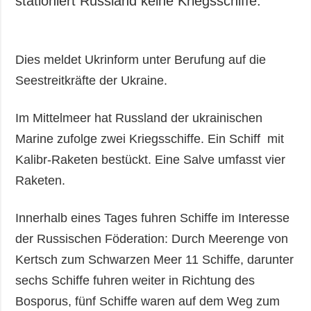
stationiert Russland keine Kriegsschiffe.
Gesellschaft und
Kultur
Sport
Dies meldet Ukrinform unter Berufung auf die
Kriminalität
Seestreitkräfte der Ukraine.
Notstand und
Notfälle
Im Mittelmeer hat Russland der ukrainischen
ZUSÄTZLICH
LEISTUNGEN
Marine zufolge zwei Kriegsschiffe. Ein Schiff mit
Veröffentlichungen
Abonnement
Kalibr-Raketen bestückt. Eine Salve umfasst vier
Interview
Fotobank
Raketen.
Fotos
Innerhalb eines Tages fuhren Schiffe im Interesse
Video
der Russischen Föderation: Durch Meerenge von
Kertsch zum Schwarzen Meer 11 Schiffe, darunter
sechs Schiffe fuhren weiter in Richtung des
Bosporus, fünf Schiffe waren auf dem Weg zum