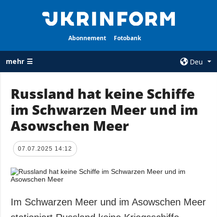
Abonnement
Fotobank
mehr ☰
Deu
×
Russland hat keine Schiffe
im Schwarzen Meer und im
ALLE
AGENTUR
RUBRIKEN
Asowschen Meer
Über uns
Krieg
Kontakte
Wiederaufbau
07.07.2025 14:12
services
der Ukraine
Politik zur
Politik
Vertraulichkeit
und zum Schutz
Wirtschaft
personenbezogener
Im Schwarzen Meer und im Asowschen Meer
Militär
Daten