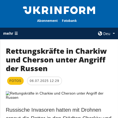
Abonnement
Fotobank
mehr ☰
Deu
×
Rettungskräfte in Charkiw
und Cherson unter Angriff
ALLE
AGENTUR
RUBRIKEN
der Russen
Über uns
Krieg
Kontakte
Wiederaufbau
FOTOS
06.07.2025 12:29
services
der Ukraine
Politik zur
Politik
Vertraulichkeit
und zum Schutz
Wirtschaft
personenbezogener
Russische Invasoren hatten mit Drohnen
Militär
Daten