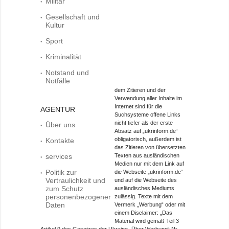
Militär
Gesellschaft und
Kultur
Sport
Kriminalität
Notstand und
Notfälle
dem Zitieren und der
Verwendung aller Inhalte im
Internet sind für die
AGENTUR
Suchsysteme offene Links
nicht tiefer als der erste
Über uns
Absatz auf „ukrinform.de“
obligatorisch, außerdem ist
Kontakte
das Zitieren von übersetzten
services
Texten aus ausländischen
Medien nur mit dem Link auf
Politik zur
die Webseite „ukrinform.de“
Vertraulichkeit und
und auf die Webseite des
zum Schutz
ausländisches Mediums
personenbezogener
zulässig. Texte mit dem
Daten
Vermerk „Werbung“ oder mit
einem Disclaimer: „Das
Material wird gemäß Teil 3
Artikel 9 des Gesetzes der Ukraine „Über Werbung“ Nr.