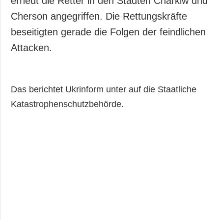
erneut die Retter in den Städten Charkiw und
Gesellschaft und
Cherson angegriffen. Die Rettungskräfte
Kultur
beseitigten gerade die Folgen der feindlichen
Sport
Attacken.
Kriminalität
Notstand und
Notfälle
Das berichtet Ukrinform unter auf die Staatliche
ZUSÄTZLICH
LEISTUNGEN
Katastrophenschutzbehörde.
Veröffentlichungen
Abonnement
Interview
Fotobank
Fotos
Video