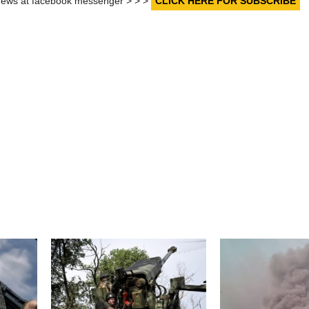
r news at facebook messenger > > >
CLICK HERE FOR SUBSCRIBE