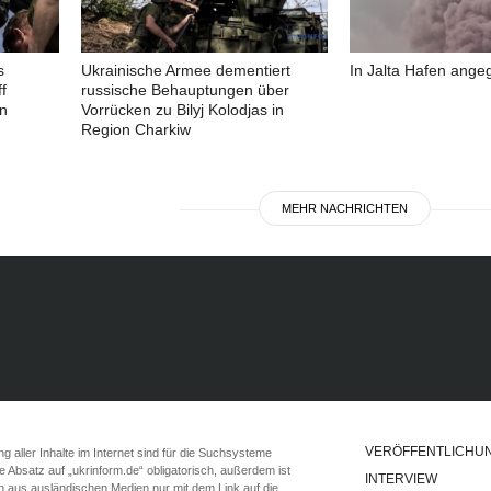
s
Ukrainische Armee dementiert
In Jalta Hafen angeg
f
russische Behauptungen über
in
Vorrücken zu Bilyj Kolodjas in
Region Charkiw
MEHR NACHRICHTEN
VERÖFFENTLICHU
 aller Inhalte im Internet sind für die Suchsysteme
ste Absatz auf „ukrinform.de“ obligatorisch, außerdem ist
INTERVIEW
n aus ausländischen Medien nur mit dem Link auf die