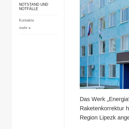
Gesellschaft und Kultur
NOTSTAND UND
NOTFÄLLE
Sport
Kontakte
Kriminalität
mehr
»
Notstand und Notfälle
Das Werk „Energia“
Raketenkorrektur he
Region Lipezk ange