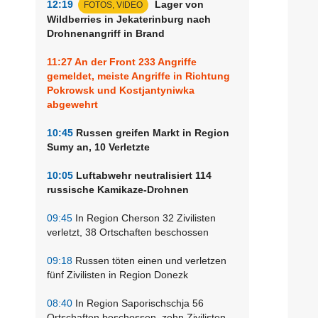
12:19
Lager von
FOTOS, VIDEO
Wildberries in Jekaterinburg nach
Drohnenangriff in Brand
11:27
An der Front 233 Angriffe
gemeldet, meiste Angriffe in Richtung
Pokrowsk und Kostjantyniwka
abgewehrt
10:45
Russen greifen Markt in Region
Sumy an, 10 Verletzte
10:05
Luftabwehr neutralisiert 114
russische Kamikaze-Drohnen
09:45
In Region Cherson 32 Zivilisten
verletzt, 38 Ortschaften beschossen
09:18
Russen töten einen und verletzen
fünf Zivilisten in Region Donezk
08:40
In Region Saporischschja 56
Ortschaften beschossen, zehn Zivilisten