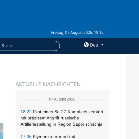
Freitag, 07 August 2026, 19:12
Deu
×
LEISTUNGEN
AKTUELLE NACHRICHTEN
Abonnement
Fotobank
07 August 2026
18:22
Pilot eines Su-27-Kampfjets zerstört
mit präzisem Angriff russische
Artilleriestellung in Region Saporischschja
17:36
Klymenko erörtert mit