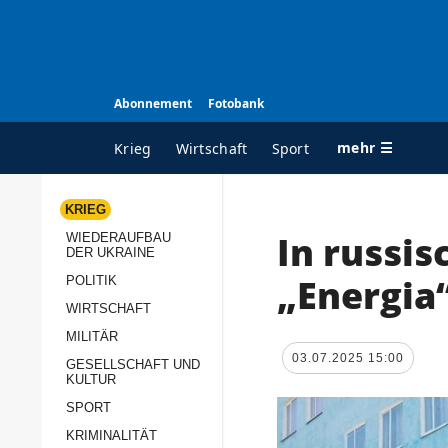
Abonnement
Fotobank
mehr ☰
Krieg
Wirtschaft
Sport
KRIEG
In russi
WIEDERAUFBAU
ALLE RUBRIKEN
A
DER UKRAINE
Krieg
Ü
„Energia
POLITIK
Wiederaufbau der
K
WIRTSCHAFT
Ukraine
MILITÄR
s
03.07.2025 15:00
Politik
GESELLSCHAFT UND
P
KULTUR
Wirtschaft
u
SPORT
p
Militär
KRIMINALITÄT
D