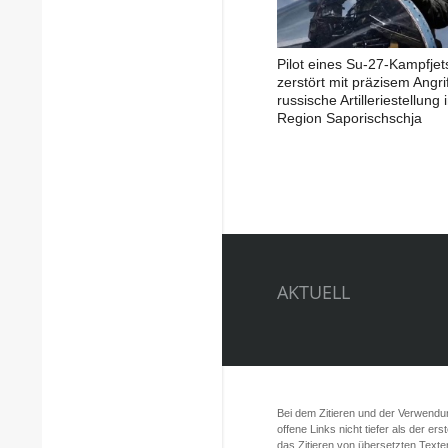
Pilot eines Su-27-Kampfjet
zerstört mit präzisem Angrif
russische Artilleriestellung 
Region Saporischschja
AKTUELL
Bei dem Zitieren und der Verwendung
offene Links nicht tiefer als der er
das Zitieren von übersetzten Texte