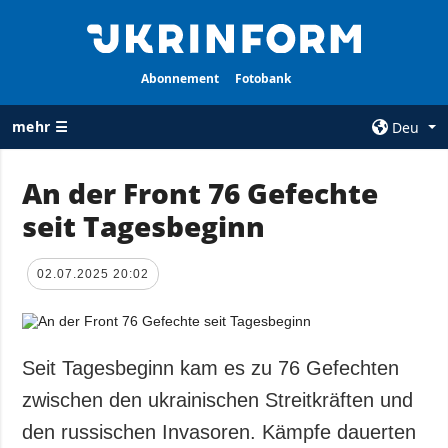
Abonnement
Fotobank
mehr ☰
Deu
×
An der Front 76 Gefechte
seit Tagesbeginn
ALLE
AGENTUR
RUBRIKEN
Über uns
02.07.2025 20:02
Krieg
Kontakte
Wiederaufbau
services
der Ukraine
Politik zur
Politik
Seit Tagesbeginn kam es zu 76 Gefechten
Vertraulichkeit
und zum Schutz
Wirtschaft
zwischen den ukrainischen Streitkräften und
personenbezogener
Militär
den russischen Invasoren. Kämpfe dauerten
Daten