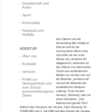
Gesellschaft und
Kultur
Sport
Kriminalität
Notstand und
Notfälle
dem Zitieren und der
Verwendung aller Inhalte im
Internet sind für die
AGENTUR
Suchsysteme offene Links
nicht tiefer als der erste
Über uns
Absatz auf „ukrinform.de“
obligatorisch, außerdem ist
Kontakte
das Zitieren von übersetzten
services
Texten aus ausländischen
Medien nur mit dem Link auf
Politik zur
die Webseite „ukrinform.de“
Vertraulichkeit und
und auf die Webseite des
zum Schutz
ausländisches Mediums
personenbezogener
zulässig. Texte mit dem
Daten
Vermerk „Werbung“ oder mit
einem Disclaimer: „Das
Material wird gemäß Teil 3
Artikel 9 des Gesetzes der Ukraine „Über Werbung“ Nr.
270/96-WR vom 3. Juli 1996 und dem Gesetz der Ukraine