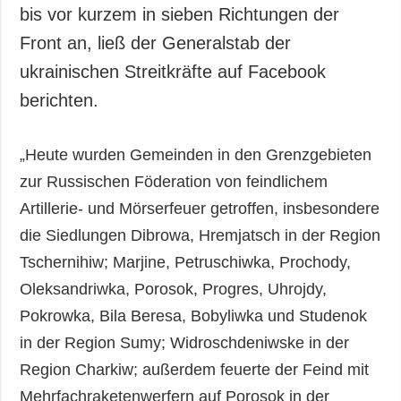
Gesellschaft und
bis vor kurzem in sieben Richtungen der
Kultur
Front an, ließ der Generalstab der
Sport
ukrainischen Streitkräfte auf Facebook
Kriminalität
berichten.
Notstand und
Notfälle
„Heute wurden Gemeinden in den Grenzgebieten
ZUSÄTZLICH
LEISTUNGEN
zur Russischen Föderation von feindlichem
Veröffentlichungen
Abonnement
Artillerie- und Mörserfeuer getroffen, insbesondere
Interview
Fotobank
die Siedlungen Dibrowa, Hremjatsch in der Region
Fotos
Tschernihiw; Marjine, Petruschiwka, Prochody,
Video
Oleksandriwka, Porosok, Progres, Uhrojdy,
Pokrowka, Bila Beresa, Bobyliwka und Studenok
in der Region Sumy; Widroschdeniwske in der
Region Charkiw; außerdem feuerte der Feind mit
Mehrfachraketenwerfern auf Porosok in der