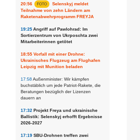
20:56
Selenskyj meldet
FOTO
Teilnahme von zehn Ländern am
Raketenabwehrprogramm FREYJA
19:25
Angriff auf Pawlohrad: Im
Sortierzentrum von Ukrposchta zwei
Mitarbeiterinnen getötet
18:55
Vorfall mit einer Drohne:
Ukrainisches Flugzeug am Flughafen
Leipzig mit Munition beladen
17:58
Außenminister: Wir kämpfen
buchstäblich um jede Patriot-Rakete, die
Beratungen bezüglich der Lizenzen
dauern an
17:32
Projekt Freya und ukrainische
Ballistik: Selenskyj erhofft Ergebnisse
2026-2027
17:19
SBU-Drohnen treffen zwei