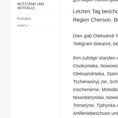
Gesellschaft und Kultur
NOTSTAND UND
NOTFÄLLE
Letzten Tag bescho
Sport
Kontakte
Region Cherson. B
Kriminalität
mehr
»
Notstand und Notfälle
Dies gab Oleksandr P
Telegram bekannt, be
Ihm zufolge standen 
Osokoriwka, Nowowor
Oleksandriwka, Stanis
Tscherwonyj Jar, Sch
Inschenerne, Molodi
Nowoberyslaw, Nowok
Tomaryne, Tjahynka u
Artilleriebeschuss un