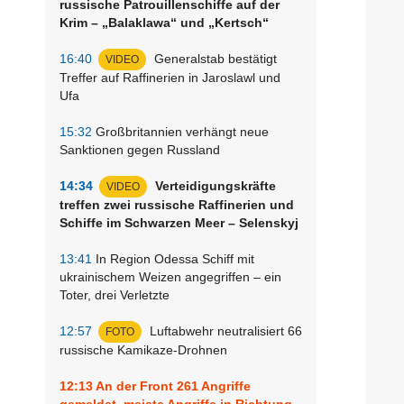
russische Patrouillenschiffe auf der
Krim – „Balaklawa“ und „Kertsch“
16:40
Generalstab bestätigt
VIDEO
Treffer auf Raffinerien in Jaroslawl und
Ufa
15:32
Großbritannien verhängt neue
Sanktionen gegen Russland
14:34
Verteidigungskräfte
VIDEO
treffen zwei russische Raffinerien und
Schiffe im Schwarzen Meer – Selenskyj
13:41
In Region Odessa Schiff mit
ukrainischem Weizen angegriffen – ein
Toter, drei Verletzte
12:57
Luftabwehr neutralisiert 66
FOTO
russische Kamikaze-Drohnen
12:13
An der Front 261 Angriffe
gemeldet, meiste Angriffe in Richtung