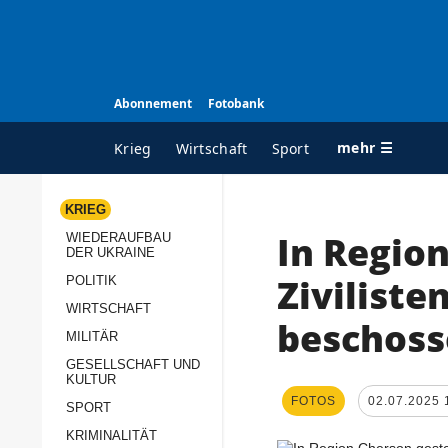
Abonnement
Fotobank
mehr ☰
Krieg
Wirtschaft
Sport
KRIEG
In Regio
WIEDERAUFBAU
ALLE RUBRIKEN
A
DER UKRAINE
Krieg
Ü
Ziviliste
POLITIK
Wiederaufbau der
K
WIRTSCHAFT
beschos
Ukraine
MILITÄR
s
Politik
GESELLSCHAFT UND
P
KULTUR
Wirtschaft
u
FOTOS
02.07.2025 
SPORT
p
Militär
KRIMINALITÄT
D