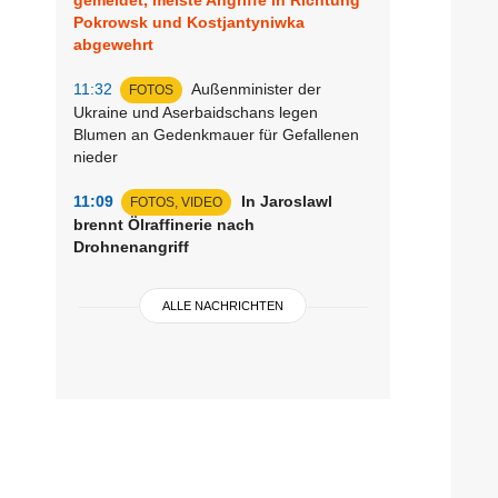
Pokrowsk und Kostjantyniwka
abgewehrt
11:32
Außenminister der
FOTOS
Ukraine und Aserbaidschans legen
Blumen an Gedenkmauer für Gefallenen
nieder
11:09
In Jaroslawl
FOTOS, VIDEO
brennt Ölraffinerie nach
Drohnenangriff
ALLE NACHRICHTEN