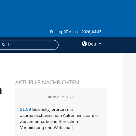
Freitag, 07 August 2026, 04:45
Deu
×
LEISTUNGEN
AKTUELLE NACHRICHTEN
Abonnement
n
Fotobank
06 August 2026
21:59
Selenskyj erörtert mit
aserbaidschanischem Außenminister die
Zusammenarbeit in Bereichen
Verteidigung und Wirtschaft