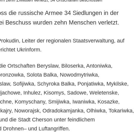
ss die russische Armee 34 Siedlungen in der
ei Beschuss wurden zehn Menschen verletzt.
rokudin, Leiter der regionalen Staatsverwaltung, auf
richtet Ukrinform.
die Ortschaften Beryslaw, Biloserka, Antoniwka,
onzowka, Solota Balka, Nowodmytriwka,
law, Sofijiwka, Schyroka Balka, Ponjatiwka, Mykilske,
ljachowe, Inhulez, Kisomys, Sadowe, Weletenske,
schne, Komyschany, Smijiwka, Iwaniwka, Kosazke,
ajry, Noworajsk, Odradokamjanka, Olhiwka, Tokariwka,
nd die Stadt Cherson unter feindlichem
d Drohnen– und Luftangriffen.