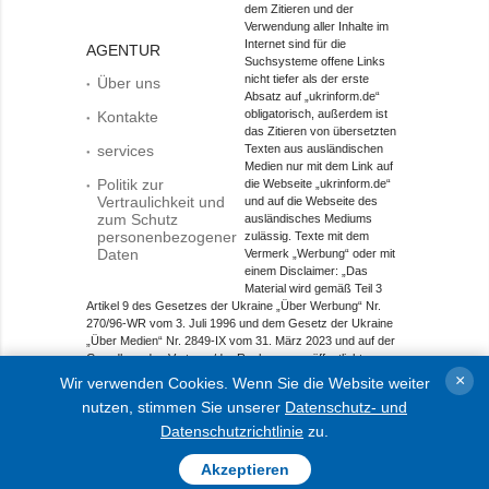
dem Zitieren und der
Verwendung aller Inhalte im
Internet sind für die
AGENTUR
Suchsysteme offene Links
nicht tiefer als der erste
Über uns
Absatz auf „ukrinform.de“
obligatorisch, außerdem ist
Kontakte
das Zitieren von übersetzten
services
Texten aus ausländischen
Medien nur mit dem Link auf
Politik zur
die Webseite „ukrinform.de“
Vertraulichkeit und
und auf die Webseite des
zum Schutz
ausländisches Mediums
personenbezogener
zulässig. Texte mit dem
Daten
Vermerk „Werbung“ oder mit
einem Disclaimer: „Das
Material wird gemäß Teil 3
Artikel 9 des Gesetzes der Ukraine „Über Werbung“ Nr.
270/96-WR vom 3. Juli 1996 und dem Gesetz der Ukraine
„Über Medien“ Nr. 2849-IX vom 31. März 2023 und auf der
Grundlage des Vertrags/der Rechnung veröffentlicht.
×
Wir verwenden Cookies. Wenn Sie die Website weiter
Objekt im Bereich Onlinemedien; Medien-ID R40-01421.
nutzen, stimmen Sie unserer
Datenschutz- und
© 2015-2026 Ukrinform. Alle Rechte sind geschützt.
Datenschutzrichtlinie
zu.
Akzeptieren