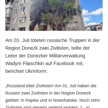
Gesellschaft und
Kultur
Sport
Kriminalität
Notstand und
Notfälle
Am 01. Juli töteten russische Truppen in der
ZUSÄTZLICH
LEISTUNGEN
Region Donezk zwei Zivilisten, teilte der
Veröffentlichungen
Abonnement
Leiter der Donezker Militärverwaltung
Interview
Fotobank
Wadym Filaschkin auf Facebook mit,
Fotos
berichtet Ukrinform.
Video
„Russland tötet Zivilisten! Am 01. Juli haben die
Russen zwei Zivilisten in der Region Donezk
getötet: in Rajske und in Nowohatske. Noch zehn
Zivilisten sind gestern verletzt worden: 1 - in