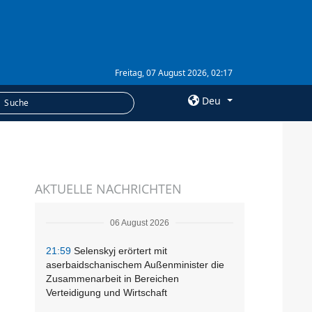
Freitag, 07 August 2026, 02:17
Deu
×
LEISTUNGEN
AKTUELLE NACHRICHTEN
Abonnement
Fotobank
06 August 2026
21:59
Selenskyj erörtert mit
aserbaidschanischem Außenminister die
Zusammenarbeit in Bereichen
Verteidigung und Wirtschaft