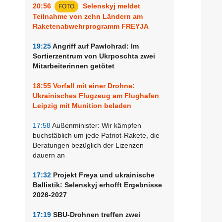
20:56
Selenskyj meldet
FOTO
Teilnahme von zehn Ländern am
Raketenabwehrprogramm FREYJA
19:25
Angriff auf Pawlohrad: Im
Sortierzentrum von Ukrposchta zwei
Mitarbeiterinnen getötet
18:55
Vorfall mit einer Drohne:
Ukrainisches Flugzeug am Flughafen
Leipzig mit Munition beladen
17:58
Außenminister: Wir kämpfen
buchstäblich um jede Patriot-Rakete, die
Beratungen bezüglich der Lizenzen
dauern an
17:32
Projekt Freya und ukrainische
Ballistik: Selenskyj erhofft Ergebnisse
2026-2027
17:19
SBU-Drohnen treffen zwei