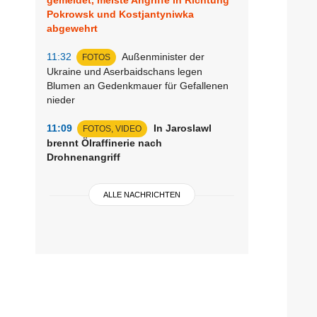
Pokrowsk und Kostjantyniwka
abgewehrt
11:32
Außenminister der
FOTOS
Ukraine und Aserbaidschans legen
Blumen an Gedenkmauer für Gefallenen
nieder
11:09
In Jaroslawl
FOTOS, VIDEO
brennt Ölraffinerie nach
Drohnenangriff
ALLE NACHRICHTEN