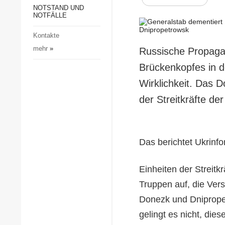
Gesellschaft und Kultur
NOTSTAND UND
NOTFÄLLE
Sport
Kontakte
Kriminalität
mehr
»
Russische Propaga
Notstand und Notfälle
Brückenkopfes in d
Wirklichkeit. Das D
der Streitkräfte de
Das berichtet Ukrinfo
Einheiten der Streitkr
Truppen auf, die Ver
Donezk und Dniprope
gelingt es nicht, die