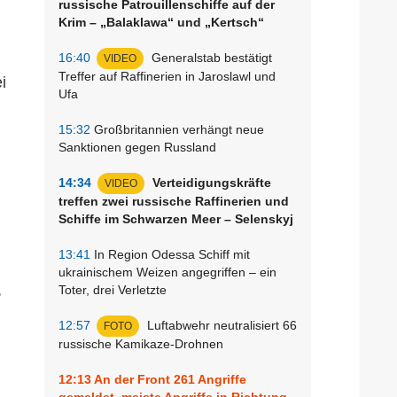
russische Patrouillenschiffe auf der
Krim – „Balaklawa“ und „Kertsch“
16:40
Generalstab bestätigt
VIDEO
Treffer auf Raffinerien in Jaroslawl und
i
Ufa
15:32
Großbritannien verhängt neue
Sanktionen gegen Russland
14:34
Verteidigungskräfte
VIDEO
treffen zwei russische Raffinerien und
Schiffe im Schwarzen Meer – Selenskyj
13:41
In Region Odessa Schiff mit
ukrainischem Weizen angegriffen – ein
,
Toter, drei Verletzte
12:57
Luftabwehr neutralisiert 66
FOTO
russische Kamikaze-Drohnen
12:13
An der Front 261 Angriffe
gemeldet, meiste Angriffe in Richtung