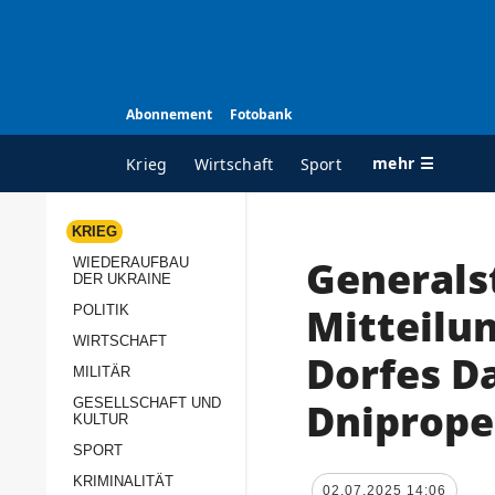
Abonnement
Fotobank
mehr ☰
Krieg
Wirtschaft
Sport
KRIEG
Generals
WIEDERAUFBAU
ALLE RUBRIKEN
A
DER UKRAINE
Krieg
Ü
Mitteilu
POLITIK
Wiederaufbau der
K
WIRTSCHAFT
Dorfes D
Ukraine
MILITÄR
s
Politik
Dniprop
GESELLSCHAFT UND
P
KULTUR
Wirtschaft
u
SPORT
p
Militär
KRIMINALITÄT
D
02.07.2025 14:06