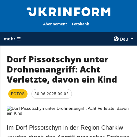
Abonnement
Fotobank
mehr ☰
Deu
×
Dorf Pissotschyn unter
Drohnenangriff: Acht
ALLE
AGENTUR
RUBRIKEN
Verletzte, davon ein Kind
Über uns
Krieg
Kontakte
Wiederaufbau
FOTOS
30.06.2025 09:02
services
der Ukraine
Politik zur
Politik
Vertraulichkeit
und zum Schutz
Wirtschaft
personenbezogener
Im Dorf Pissotschyn in der Region Charkiw
Militär
Daten