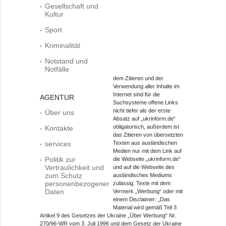
Gesellschaft und
Kultur
Sport
Kriminalität
Notstand und
Notfälle
dem Zitieren und der
Verwendung aller Inhalte im
Internet sind für die
AGENTUR
Suchsysteme offene Links
nicht tiefer als der erste
Über uns
Absatz auf „ukrinform.de“
obligatorisch, außerdem ist
Kontakte
das Zitieren von übersetzten
services
Texten aus ausländischen
Medien nur mit dem Link auf
Politik zur
die Webseite „ukrinform.de“
Vertraulichkeit und
und auf die Webseite des
zum Schutz
ausländisches Mediums
personenbezogener
zulässig. Texte mit dem
Daten
Vermerk „Werbung“ oder mit
einem Disclaimer: „Das
Material wird gemäß Teil 3
Artikel 9 des Gesetzes der Ukraine „Über Werbung“ Nr.
270/96-WR vom 3. Juli 1996 und dem Gesetz der Ukraine