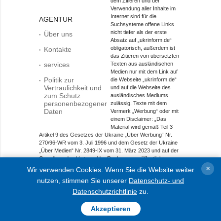
dem Zitieren und der
Verwendung aller Inhalte im
Internet sind für die
AGENTUR
Suchsysteme offene Links
nicht tiefer als der erste
Über uns
Absatz auf „ukrinform.de“
obligatorisch, außerdem ist
Kontakte
das Zitieren von übersetzten
services
Texten aus ausländischen
Medien nur mit dem Link auf
Politik zur
die Webseite „ukrinform.de“
Vertraulichkeit und
und auf die Webseite des
zum Schutz
ausländisches Mediums
personenbezogener
zulässig. Texte mit dem
Daten
Vermerk „Werbung“ oder mit
einem Disclaimer: „Das
Material wird gemäß Teil 3
Artikel 9 des Gesetzes der Ukraine „Über Werbung“ Nr.
270/96-WR vom 3. Juli 1996 und dem Gesetz der Ukraine
„Über Medien“ Nr. 2849-IX vom 31. März 2023 und auf der
Grundlage des Vertrags/der Rechnung veröffentlicht.
×
Wir verwenden Cookies. Wenn Sie die Website weiter
Objekt im Bereich Onlinemedien; Medien-ID R40-01421.
nutzen, stimmen Sie unserer
Datenschutz- und
© 2015-2026 Ukrinform. Alle Rechte sind geschützt.
Datenschutzrichtlinie
zu.
Akzeptieren