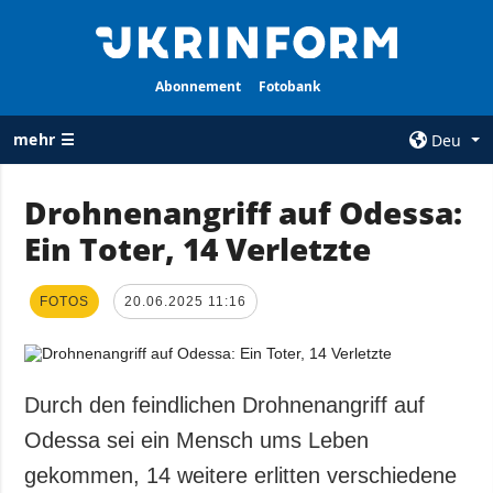
Abonnement
Fotobank
mehr ☰
Deu
×
Drohnenangriff auf Odessa:
Ein Toter, 14 Verletzte
ALLE
AGENTUR
RUBRIKEN
Über uns
FOTOS
Krieg
20.06.2025 11:16
Kontakte
Wiederaufbau
services
der Ukraine
Politik zur
Politik
Durch den feindlichen Drohnenangriff auf
Vertraulichkeit
und zum Schutz
Wirtschaft
Odessa sei ein Mensch ums Leben
personenbezogener
Militär
gekommen, 14 weitere erlitten verschiedene
Daten