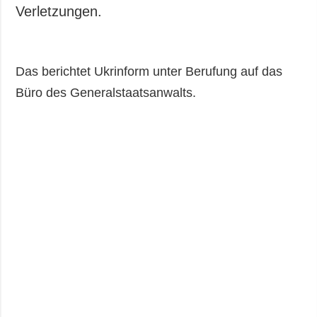
Gesellschaft und
Verletzungen.
Kultur
Sport
Kriminalität
Das berichtet Ukrinform unter Berufung auf das
Notstand und
Büro des Generalstaatsanwalts.
Notfälle
ZUSÄTZLICH
LEISTUNGEN
Veröffentlichungen
Abonnement
Interview
Fotobank
Fotos
Video