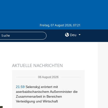
Freitag, 07 August 2026, 07:21
Deu
×
LEISTUNGEN
AKTUELLE NACHRICHTEN
Abonnement
Fotobank
06 August 2026
21:59
Selenskyj erörtert mit
aserbaidschanischem Außenminister die
Zusammenarbeit in Bereichen
Verteidigung und Wirtschaft