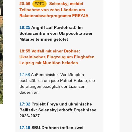
20:56
Selenskyj meldet
FOTO
Teilnahme von zehn Ländern am
Raketenabwehrprogramm FREYJA
19:25
Angriff auf Pawlohrad: Im
Sortierzentrum von Ukrposchta zwei
Mitarbeiterinnen getötet
18:55
Vorfall mit einer Drohne:
Ukrainisches Flugzeug am Flughafen
Leipzig mit Munition beladen
17:58
Außenminister: Wir kämpfen
buchstäblich um jede Patriot-Rakete, die
Beratungen bezüglich der Lizenzen
dauern an
17:32
Projekt Freya und ukrainische
Ballistik: Selenskyj erhofft Ergebnisse
2026-2027
17:19
SBU-Drohnen treffen zwei