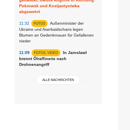
Pokrowsk und Kostjantyniwka
abgewehrt
11:32
Außenminister der
FOTOS
Ukraine und Aserbaidschans legen
Blumen an Gedenkmauer für Gefallenen
nieder
11:09
In Jaroslawl
FOTOS, VIDEO
brennt Ölraffinerie nach
Drohnenangriff
ALLE NACHRICHTEN