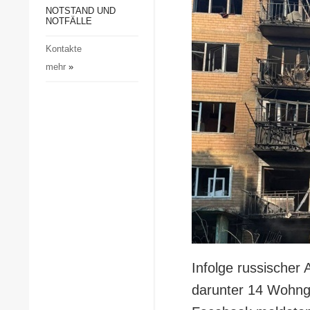
Gesellschaft und Kultur
NOTSTAND UND
NOTFÄLLE
Sport
Kontakte
Kriminalität
mehr
»
Notstand und Notfälle
Infolge russischer 
darunter 14 Wohnge