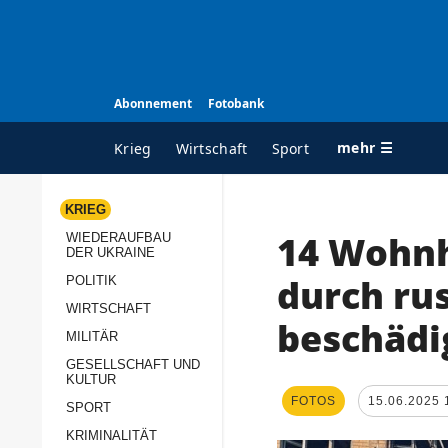
Abonnement
Fotobank
mehr ☰
Krieg
Wirtschaft
Sport
KRIEG
14 Wohnh
WIEDERAUFBAU
ALLE RUBRIKEN
A
DER UKRAINE
Krieg
Ü
durch rus
POLITIK
Wiederaufbau der
K
WIRTSCHAFT
beschädi
Ukraine
MILITÄR
s
Politik
GESELLSCHAFT UND
P
KULTUR
Wirtschaft
u
FOTOS
15.06.2025 
SPORT
p
Militär
KRIMINALITÄT
D