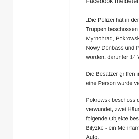
Facebook meldeten
„Die Polizei hat in de
Truppen beschossen d
Myrnohrad, Pokrowsk,
Nowy Donbass und Ple
worden, darunter 14 
Die Besatzer griffen
eine Person wurde ver
Pokrowsk beschoss de
verwundet, zwei Häus
folgende Objekte besc
Bilyzke - ein Mehrfa
Auto.