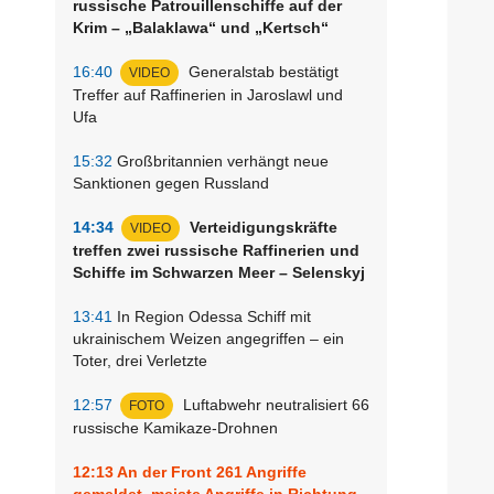
russische Patrouillenschiffe auf der
Krim – „Balaklawa“ und „Kertsch“
16:40
Generalstab bestätigt
VIDEO
Treffer auf Raffinerien in Jaroslawl und
Ufa
15:32
Großbritannien verhängt neue
Sanktionen gegen Russland
14:34
Verteidigungskräfte
VIDEO
treffen zwei russische Raffinerien und
Schiffe im Schwarzen Meer – Selenskyj
13:41
In Region Odessa Schiff mit
ukrainischem Weizen angegriffen – ein
Toter, drei Verletzte
12:57
Luftabwehr neutralisiert 66
FOTO
russische Kamikaze-Drohnen
12:13
An der Front 261 Angriffe
gemeldet, meiste Angriffe in Richtung