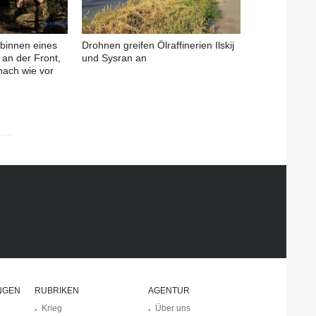
binnen eines
Drohnen greifen Ölraffinerien Ilskij
an der Front,
und Sysran an
nach wie vor
NGEN
RUBRIKEN
AGENTUR
Krieg
Über uns