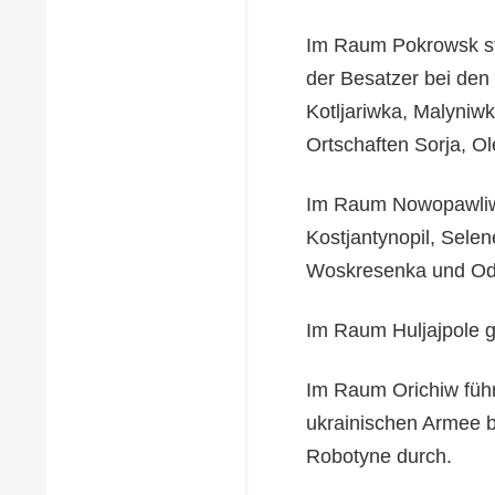
Im Raum Pokrowsk st
der Besatzer bei den
Kotljariwka, Malyniw
Ortschaften Sorja, O
Im Raum Nowopawliwka
Kostjantynopil, Selen
Woskresenka und Od
Im Raum Huljajpole g
Im Raum Orichiw führ
ukrainischen Armee 
Robotyne durch.