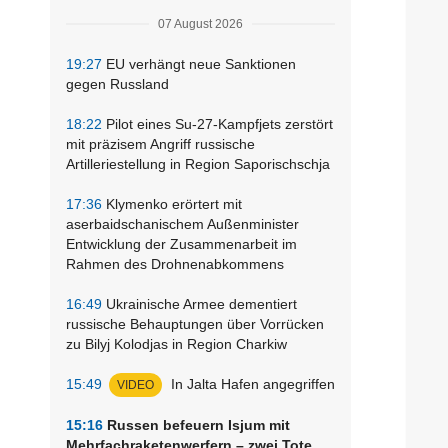
07 August 2026
19:27
EU verhängt neue Sanktionen
gegen Russland
18:22
Pilot eines Su-27-Kampfjets zerstört
mit präzisem Angriff russische
Artilleriestellung in Region Saporischschja
17:36
Klymenko erörtert mit
aserbaidschanischem Außenminister
Entwicklung der Zusammenarbeit im
Rahmen des Drohnenabkommens
16:49
Ukrainische Armee dementiert
russische Behauptungen über Vorrücken
zu Bilyj Kolodjas in Region Charkiw
15:49
In Jalta Hafen angegriffen
VIDEO
15:16
Russen befeuern Isjum mit
Mehrfachraketenwerfern – zwei Tote,