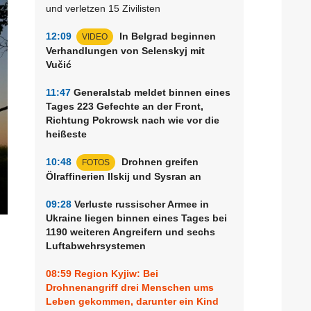
und verletzen 15 Zivilisten
12:09
In Belgrad beginnen
VIDEO
Verhandlungen von Selenskyj mit
Vučić
11:47
Generalstab meldet binnen eines
Tages 223 Gefechte an der Front,
Richtung Pokrowsk nach wie vor die
heißeste
10:48
Drohnen greifen
FOTOS
Ölraffinerien Ilskij und Sysran an
09:28
Verluste russischer Armee in
Ukraine liegen binnen eines Tages bei
1190 weiteren Angreifern und sechs
n
Luftabwehrsystemen
08:59
Region Kyjiw: Bei
Drohnenangriff drei Menschen ums
Leben gekommen, darunter ein Kind