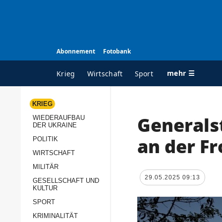
Abonnement
Fotobank
mehr ☰
Krieg
Wirtschaft
Sport
KRIEG
Generals
WIEDERAUFBAU
ALLE RUBRIKEN
A
DER UKRAINE
Krieg
Ü
an der Fr
POLITIK
Wiederaufbau der
K
WIRTSCHAFT
Ukraine
MILITÄR
s
29.05.2025 09:13
Politik
GESELLSCHAFT UND
P
KULTUR
Wirtschaft
u
SPORT
p
Militär
KRIMINALITÄT
D