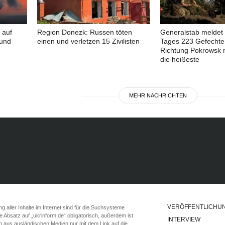
 auf
Region Donezk: Russen töten
Generalstab meldet 
 und
einen und verletzen 15 Zivilisten
Tages 223 Gefechte 
Richtung Pokrowsk 
die heißeste
MEHR NACHRICHTEN
VERÖFFENTLICHU
 aller Inhalte im Internet sind für die Suchsysteme
ste Absatz auf „ukrinform.de“ obligatorisch, außerdem ist
INTERVIEW
n aus ausländischen Medien nur mit dem Link auf die