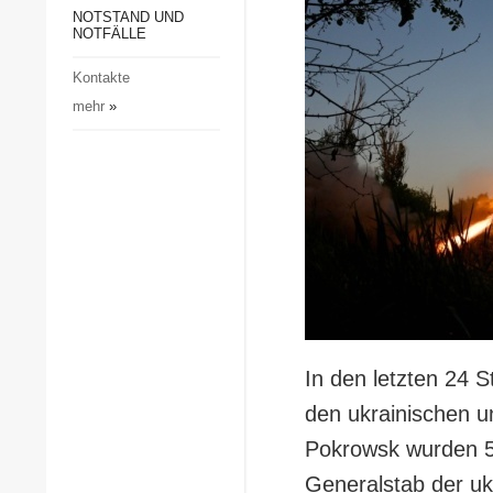
Gesellschaft und Kultur
NOTSTAND UND
NOTFÄLLE
Sport
Kontakte
Kriminalität
mehr
»
Notstand und Notfälle
In den letzten 24 
den ukrainischen u
Pokrowsk wurden 54
Generalstab der uk