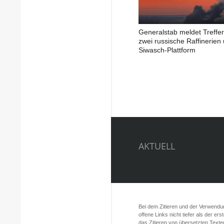
Generalstab meldet Treffer
zwei russische Raffinerien
Siwasch-Plattform
AKTUELL
Bei dem Zitieren und der Verwendung
offene Links nicht tiefer als der er
das Zitieren von übersetzten Texte