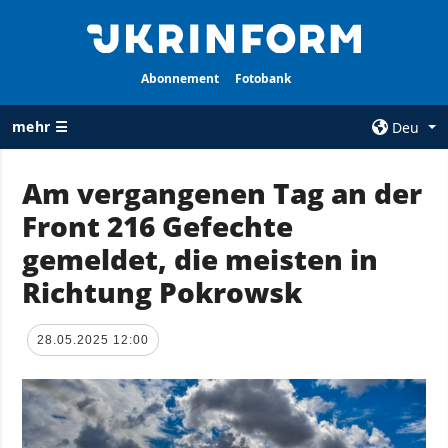
Abonnement
Fotobank
mehr ☰
Deu
×
Am vergangenen Tag an der
Front 216 Gefechte
ALLE
AGENTUR
RUBRIKEN
gemeldet, die meisten in
Über uns
Krieg
Richtung Pokrowsk
Kontakte
Wiederaufbau
services
der Ukraine
28.05.2025 12:00
Politik zur
Politik
Vertraulichkeit
und zum Schutz
Wirtschaft
personenbezogener
Militär
Daten