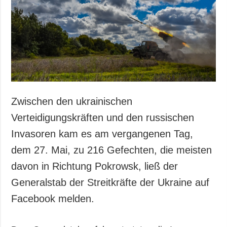
Gesellschaft und
Kultur
Sport
Kriminalität
Notstand und
Notfälle
ZUSÄTZLICH
LEISTUNGEN
Zwischen den ukrainischen
Veröffentlichungen
Abonnement
Verteidigungskräften und den russischen
Interview
Fotobank
Invasoren kam es am vergangenen Tag,
Fotos
dem 27. Mai, zu 216 Gefechten, die meisten
Video
davon in Richtung Pokrowsk, ließ der
Generalstab der Streitkräfte der Ukraine auf
Facebook melden.