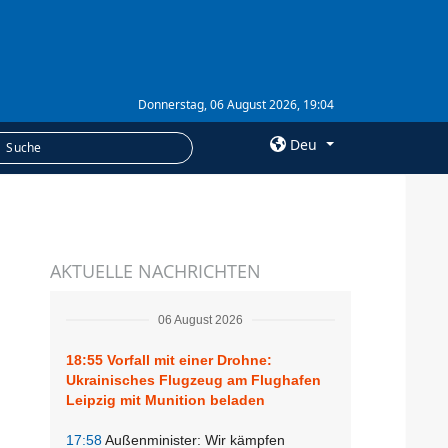
Donnerstag, 06 August 2026, 19:04
Deu
×
LEISTUNGEN
AKTUELLE NACHRICHTEN
Abonnement
Fotobank
06 August 2026
18:55
Vorfall mit einer Drohne:
Ukrainisches Flugzeug am Flughafen
Leipzig mit Munition beladen
17:58
Außenminister: Wir kämpfen