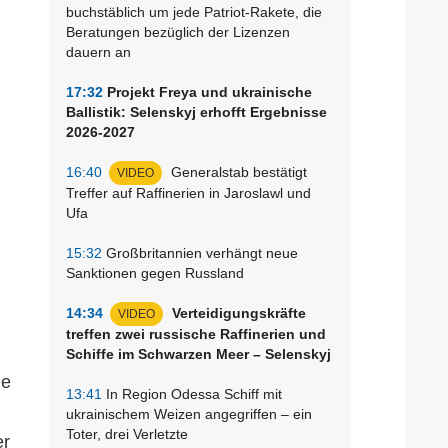
buchstäblich um jede Patriot-Rakete, die
Beratungen bezüglich der Lizenzen
dauern an
17:32
Projekt Freya und ukrainische
Ballistik: Selenskyj erhofft Ergebnisse
2026-2027
16:40
Generalstab bestätigt
VIDEO
Treffer auf Raffinerien in Jaroslawl und
Ufa
15:32
Großbritannien verhängt neue
Sanktionen gegen Russland
14:34
Verteidigungskräfte
VIDEO
treffen zwei russische Raffinerien und
Schiffe im Schwarzen Meer – Selenskyj
ie
13:41
In Region Odessa Schiff mit
ukrainischem Weizen angegriffen – ein
Toter, drei Verletzte
er