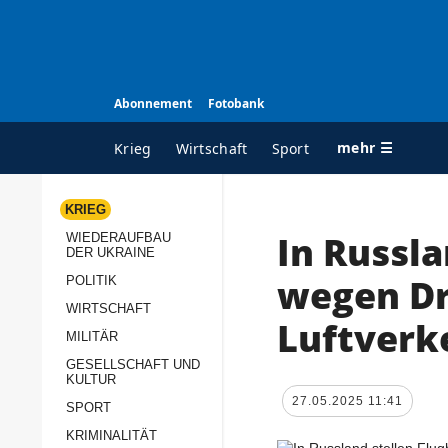
Abonnement
Fotobank
mehr ☰
Krieg
Wirtschaft
Sport
KRIEG
In Russla
WIEDERAUFBAU
ALLE RUBRIKEN
A
DER UKRAINE
Krieg
Ü
wegen Dr
POLITIK
Wiederaufbau der
K
WIRTSCHAFT
Luftverk
Ukraine
MILITÄR
s
Politik
GESELLSCHAFT UND
P
KULTUR
Wirtschaft
u
27.05.2025 11:41
SPORT
p
Militär
KRIMINALITÄT
D