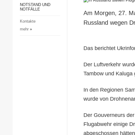
Gesellschaft und Kultur
NOTSTAND UND
NOTFÄLLE
Am Morgen, 27. Mai
Sport
Kontakte
Russland wegen Dr
Kriminalität
mehr
»
Notstand und Notfälle
Das berichtet Ukrinf
Der Luftverkehr wurd
Tambow und Kaluga g
In den Regionen Sam
wurde von Drohnenan
Der Gouverneurs der 
Flugabwehr einige D
abgeschossen hätten.