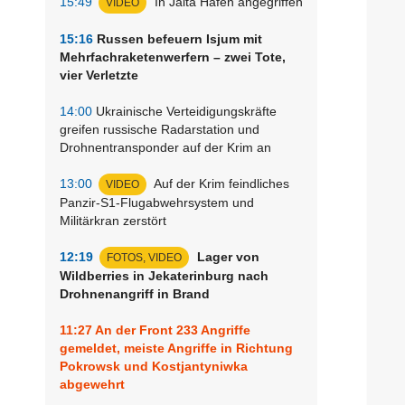
15:49
In Jalta Hafen angegriffen
VIDEO
15:16
Russen befeuern Isjum mit
Mehrfachraketenwerfern – zwei Tote,
vier Verletzte
14:00
Ukrainische Verteidigungskräfte
greifen russische Radarstation und
Drohnentransponder auf der Krim an
13:00
Auf der Krim feindliches
VIDEO
Panzir-S1-Flugabwehrsystem und
Militärkran zerstört
12:19
Lager von
FOTOS, VIDEO
Wildberries in Jekaterinburg nach
Drohnenangriff in Brand
11:27
An der Front 233 Angriffe
gemeldet, meiste Angriffe in Richtung
Pokrowsk und Kostjantyniwka
abgewehrt