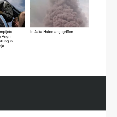
ampfjets
In Jalta Hafen angegriffen
 Angriff
ellung in
hja