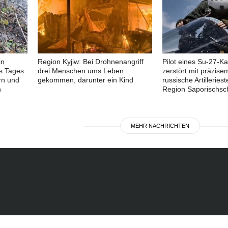
in
Region Kyjiw: Bei Drohnenangriff
Pilot eines Su-27-K
es Tages
drei Menschen ums Leben
zerstört mit präzisem
rn und
gekommen, darunter ein Kind
russische Artilleriest
n
Region Saporischsc
MEHR NACHRICHTEN