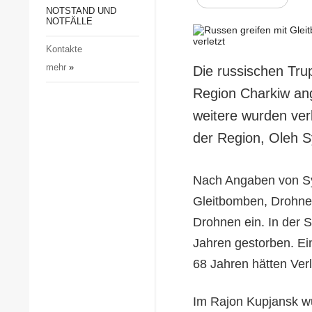
Gesellschaft und Kultur
NOTSTAND UND
NOTFÄLLE
Sport
Kontakte
Kriminalität
mehr
»
Die russischen Tru
Notstand und Notfälle
Region Charkiw an
weitere wurden verl
der Region, Oleh S
Nach Angaben von Syn
Gleitbomben, Drohnen
Drohnen ein. In der 
Jahren gestorben. Ei
68 Jahren hätten Verl
Im Rajon Kupjansk wu