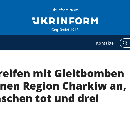
Ukrinform News
Gegründet 1918
Kontakte
reifen mit Gleitbomben
GENTUR
ZUSÄTZLICH
ber uns
Veröffentlichungen
nen Region Charkiw an,
ontakte
Interview
schen tot und drei
ervices
Fotos
olitik zur Vertraulichkeit
Video
nd zum Schutz
ersonenbezogener
aten