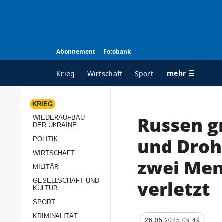
Abonnement
Fotobank
mehr ☰
Krieg
Wirtschaft
Sport
KRIEG
Russen g
WIEDERAUFBAU
ALLE RUBRIKEN
A
DER UKRAINE
Krieg
Ü
und Droh
POLITIK
Wiederaufbau der
K
WIRTSCHAFT
zwei Men
Ukraine
MILITÄR
s
Politik
verletzt
GESELLSCHAFT UND
P
KULTUR
Wirtschaft
u
SPORT
p
Militär
KRIMINALITÄT
D
26.05.2025 09:49