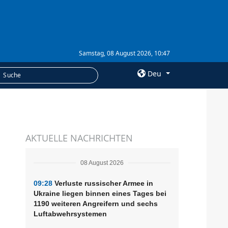
Samstag, 08 August 2026, 10:47
Deu
×
LEISTUNGEN
AKTUELLE NACHRICHTEN
Abonnement
Fotobank
08 August 2026
09:28
Verluste russischer Armee in
Ukraine liegen binnen eines Tages bei
1190 weiteren Angreifern und sechs
Luftabwehrsystemen