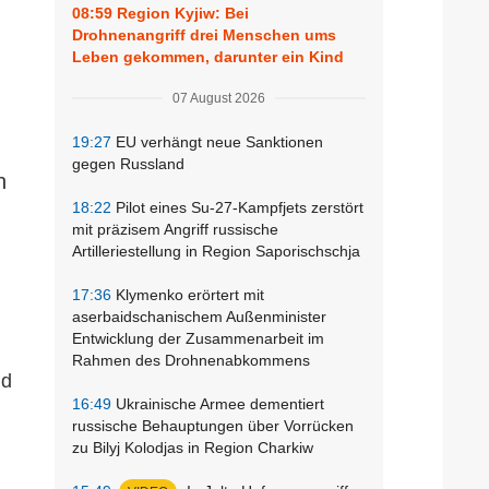
08:59
Region Kyjiw: Bei
Drohnenangriff drei Menschen ums
Leben gekommen, darunter ein Kind
07 August 2026
19:27
EU verhängt neue Sanktionen
gegen Russland
n
18:22
Pilot eines Su-27-Kampfjets zerstört
mit präzisem Angriff russische
Artilleriestellung in Region Saporischschja
17:36
Klymenko erörtert mit
aserbaidschanischem Außenminister
Entwicklung der Zusammenarbeit im
Rahmen des Drohnenabkommens
nd
16:49
Ukrainische Armee dementiert
russische Behauptungen über Vorrücken
zu Bilyj Kolodjas in Region Charkiw