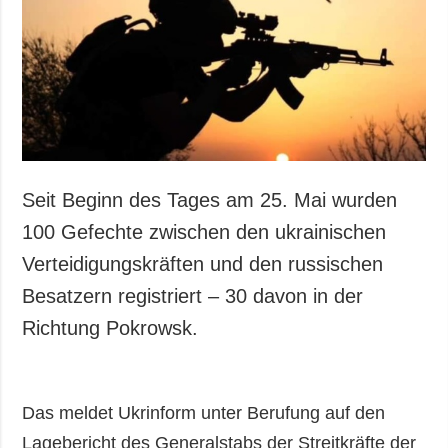
Gesellschaft und
Kultur
Sport
Kriminalität
Notstand und
Notfälle
ZUSÄTZLICH
LEISTUNGEN
Seit Beginn des Tages am 25. Mai wurden
Veröffentlichungen
Abonnement
100 Gefechte zwischen den ukrainischen
Interview
Fotobank
Verteidigungskräften und den russischen
Fotos
Besatzern registriert – 30 davon in der
Video
Richtung Pokrowsk.
Das meldet Ukrinform unter Berufung auf den
Lagebericht des Generalstabs der Streitkräfte der