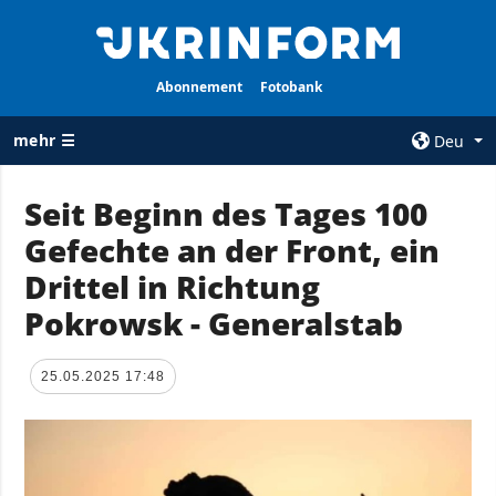
Abonnement
Fotobank
mehr ☰
Deu
×
Seit Beginn des Tages 100
Gefechte an der Front, ein
ALLE
AGENTUR
RUBRIKEN
Drittel in Richtung
Über uns
Krieg
Pokrowsk - Generalstab
Kontakte
Wiederaufbau
services
der Ukraine
25.05.2025 17:48
Politik zur
Politik
Vertraulichkeit
und zum Schutz
Wirtschaft
personenbezogener
Militär
Daten