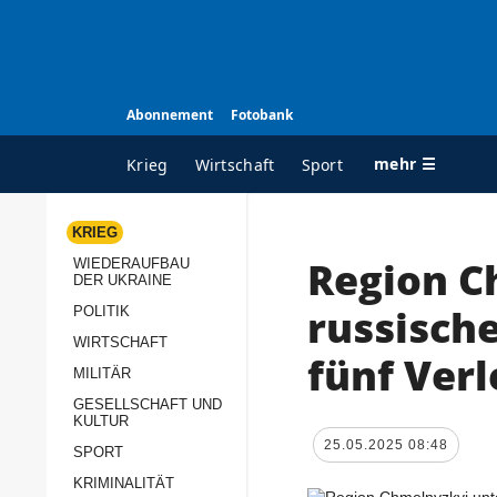
Abonnement
Fotobank
mehr ☰
Krieg
Wirtschaft
Sport
KRIEG
Region C
WIEDERAUFBAU
ALLE RUBRIKEN
A
DER UKRAINE
Krieg
Ü
russische
POLITIK
Wiederaufbau der
K
WIRTSCHAFT
fünf Verl
Ukraine
MILITÄR
s
Politik
GESELLSCHAFT UND
P
KULTUR
Wirtschaft
u
25.05.2025 08:48
SPORT
p
Militär
KRIMINALITÄT
D