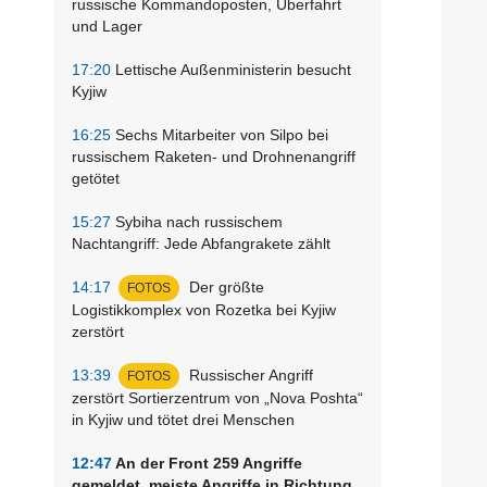
russische Kommandoposten, Überfahrt
und Lager
17:20
Lettische Außenministerin besucht
Kyjiw
16:25
Sechs Mitarbeiter von Silpo bei
russischem Raketen- und Drohnenangriff
getötet
15:27
Sybiha nach russischem
Nachtangriff: Jede Abfangrakete zählt
14:17
Der größte
FOTOS
Logistikkomplex von Rozetka bei Kyjiw
zerstört
13:39
Russischer Angriff
FOTOS
zerstört Sortierzentrum von „Nova Poshta“
in Kyjiw und tötet drei Menschen
12:47
An der Front 259 Angriffe
gemeldet, meiste Angriffe in Richtung