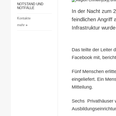
Gesellschaft und Kultur
NOTSTAND UND
NOTFÄLLE
In der Nacht zum 
Sport
Kontakte
feindlichen Angriff 
Kriminalität
mehr
»
Infrastruktur wurde
Notstand und Notfälle
Das teilte der Leiter 
Facebook mit, bericht
Fünf Menschen erlitt
eingeliefert. Ein Men
Mitteilung.
Sechs Privathäuser w
Ausbildungseinrichtun