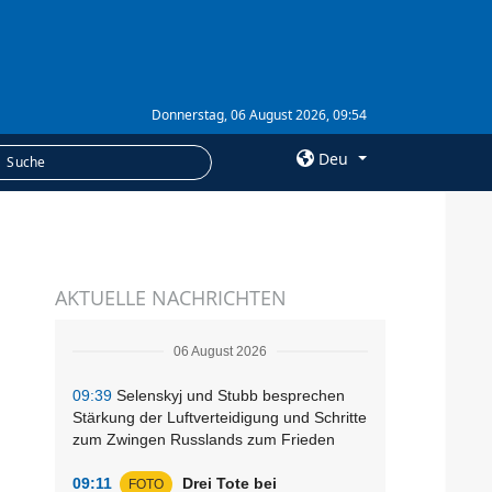
Donnerstag, 06 August 2026, 09:54
Deu
×
LEISTUNGEN
AKTUELLE NACHRICHTEN
Abonnement
Fotobank
06 August 2026
09:39
Selenskyj und Stubb besprechen
Stärkung der Luftverteidigung und Schritte
zum Zwingen Russlands zum Frieden
09:11
Drei Tote bei
FOTO