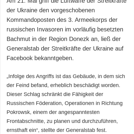
Am 21. Mai griff die Luftwaffe der Streitkräfte
Gesellschaft und
der Ukraine den vorgeschobenen
Kultur
Kommandoposten des 3. Armeekorps der
Sport
russischen Invasoren im vorläufig besetzten
Kriminalität
Bachmut in der Region Donezk an, ließ der
Notstand und
Notfälle
Generalstab der Streitkräfte der Ukraine auf
Facebook bekanntgeben.
ZUSÄTZLICH
LEISTUNGEN
Veröffentlichungen
Abonnement
„Infolge des Angriffs ist das Gebäude, in dem sich
Interview
Fotobank
der Feind befand, erheblich beschädigt worden.
Fotos
Dieser Schlag schränkt die Fähigkeit der
Video
Russischen Föderation, Operationen in Richtung
Pokrowsk, einem der angespanntesten
Frontabschnitte, zu planen und durchzuführen,
ernsthaft ein“, stellte der Generalstab fest.