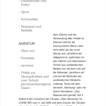
Gesellschaft und
Kultur
Sport
Kriminalität
Notstand und
Notfälle
dem Zitieren und der
Verwendung aller Inhalte im
Internet sind für die
AGENTUR
Suchsysteme offene Links
nicht tiefer als der erste
Über uns
Absatz auf „ukrinform.de“
obligatorisch, außerdem ist
Kontakte
das Zitieren von übersetzten
services
Texten aus ausländischen
Medien nur mit dem Link auf
Politik zur
die Webseite „ukrinform.de“
Vertraulichkeit und
und auf die Webseite des
zum Schutz
ausländisches Mediums
personenbezogener
zulässig. Texte mit dem
Daten
Vermerk „Werbung“ oder mit
einem Disclaimer: „Das
Material wird gemäß Teil 3
Artikel 9 des Gesetzes der Ukraine „Über Werbung“ Nr.
270/96-WR vom 3. Juli 1996 und dem Gesetz der Ukraine