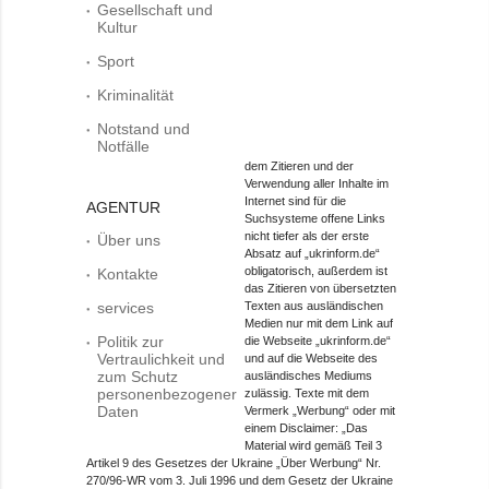
Gesellschaft und
Kultur
Sport
Kriminalität
Notstand und
Notfälle
dem Zitieren und der
Verwendung aller Inhalte im
Internet sind für die
AGENTUR
Suchsysteme offene Links
nicht tiefer als der erste
Über uns
Absatz auf „ukrinform.de“
obligatorisch, außerdem ist
Kontakte
das Zitieren von übersetzten
services
Texten aus ausländischen
Medien nur mit dem Link auf
Politik zur
die Webseite „ukrinform.de“
Vertraulichkeit und
und auf die Webseite des
zum Schutz
ausländisches Mediums
personenbezogener
zulässig. Texte mit dem
Daten
Vermerk „Werbung“ oder mit
einem Disclaimer: „Das
Material wird gemäß Teil 3
Artikel 9 des Gesetzes der Ukraine „Über Werbung“ Nr.
270/96-WR vom 3. Juli 1996 und dem Gesetz der Ukraine