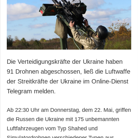
Gesellschaft und
Kultur
Sport
Kriminalität
Notstand und
Notfälle
ZUSÄTZLICH
LEISTUNGEN
Die Verteidigungskräfte der Ukraine haben
Veröffentlichungen
Abonnement
91 Drohnen abgeschossen, ließ die Luftwaffe
Interview
Fotobank
der Streitkräfte der Ukraine im Online-Dienst
Fotos
Telegram melden.
Video
Ab 22:30 Uhr am Donnerstag, dem 22. Mai, griffen
die Russen die Ukraine mit 175 unbemannten
Luftfahrzeugen vom Typ Shahed und
Simulatordrohnen verschiedener Typen aus