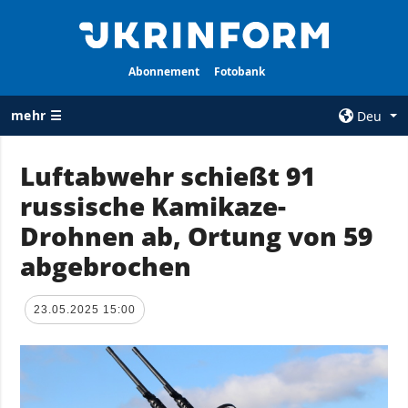
Abonnement
Fotobank
mehr ☰
Deu
×
Luftabwehr schießt 91
russische Kamikaze-
ALLE
AGENTUR
RUBRIKEN
Drohnen ab, Ortung von 59
Über uns
Krieg
abgebrochen
Kontakte
Wiederaufbau
services
der Ukraine
23.05.2025 15:00
Politik zur
Politik
Vertraulichkeit
und zum Schutz
Wirtschaft
personenbezogener
Militär
Daten