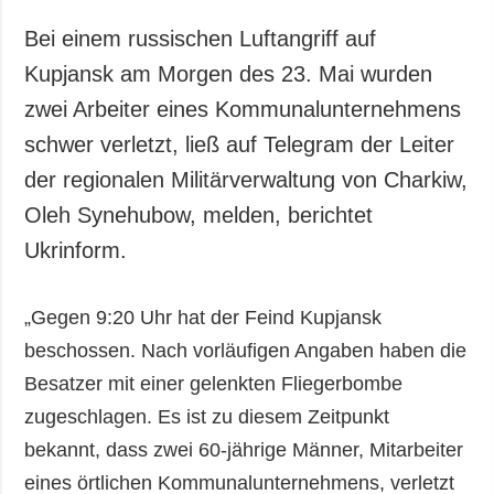
Gesellschaft und
Kultur
Bei einem russischen Luftangriff auf
Sport
Kupjansk am Morgen des 23. Mai wurden
Kriminalität
zwei Arbeiter eines Kommunalunternehmens
Notstand und
schwer verletzt, ließ auf Telegram der Leiter
Notfälle
der regionalen Militärverwaltung von Charkiw,
Oleh Synehubow, melden, berichtet
ZUSÄTZLICH
LEISTUNGEN
Veröffentlichungen
Abonnement
Ukrinform.
Interview
Fotobank
Fotos
„Gegen 9:20 Uhr hat der Feind Kupjansk
beschossen. Nach vorläufigen Angaben haben die
Video
Besatzer mit einer gelenkten Fliegerbombe
zugeschlagen. Es ist zu diesem Zeitpunkt
bekannt, dass zwei 60-jährige Männer, Mitarbeiter
eines örtlichen Kommunalunternehmens, verletzt