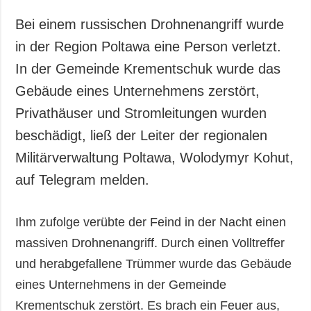
Gesellschaft und
Kultur
Bei einem russischen Drohnenangriff wurde
Sport
in der Region Poltawa eine Person verletzt.
Kriminalität
In der Gemeinde Krementschuk wurde das
Notstand und
Gebäude eines Unternehmens zerstört,
Notfälle
Privathäuser und Stromleitungen wurden
beschädigt, ließ der Leiter der regionalen
ZUSÄTZLICH
LEISTUNGEN
Veröffentlichungen
Abonnement
Militärverwaltung Poltawa, Wolodymyr Kohut,
Interview
Fotobank
auf Telegram melden.
Fotos
Video
Ihm zufolge verübte der Feind in der Nacht einen
massiven Drohnenangriff. Durch einen Volltreffer
und herabgefallene Trümmer wurde das Gebäude
eines Unternehmens in der Gemeinde
Krementschuk zerstört. Es brach ein Feuer aus,