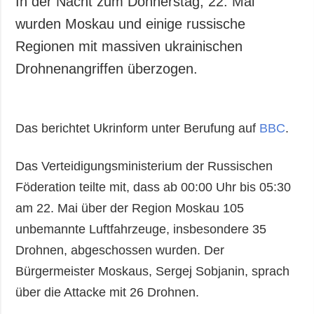
In der Nacht zum Donnerstag, 22. Mai
Gesellschaft und
wurden Moskau und einige russische
Kultur
Regionen mit massiven ukrainischen
Sport
Drohnenangriffen überzogen.
Kriminalität
Notstand und
Notfälle
Das berichtet Ukrinform unter Berufung auf
BBC
.
ZUSÄTZLICH
LEISTUNGEN
Veröffentlichungen
Abonnement
Das Verteidigungsministerium der Russischen
Interview
Fotobank
Föderation teilte mit, dass ab 00:00 Uhr bis 05:30
Fotos
am 22. Mai über der Region Moskau 105
Video
unbemannte Luftfahrzeuge, insbesondere 35
Drohnen, abgeschossen wurden. Der
Bürgermeister Moskaus, Sergej Sobjanin, sprach
über die Attacke mit 26 Drohnen.