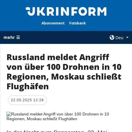
Abonnement
Fotobank
mehr ☰
Deu
×
Russland meldet Angriff
von über 100 Drohnen in 10
ALLE
AGENTUR
RUBRIKEN
Regionen, Moskau schließt
Über uns
Krieg
Flughäfen
Kontakte
Wiederaufbau
services
der Ukraine
22.05.2025 12:28
Politik zur
Politik
Vertraulichkeit
und zum Schutz
Wirtschaft
personenbezogener
Militär
Daten