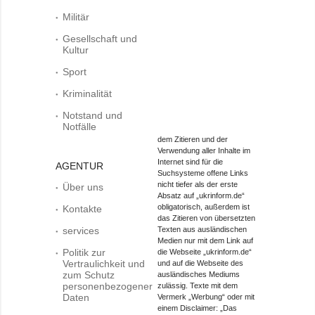
Militär
Gesellschaft und
Kultur
Sport
Kriminalität
Notstand und
Notfälle
dem Zitieren und der
Verwendung aller Inhalte im
Internet sind für die
AGENTUR
Suchsysteme offene Links
nicht tiefer als der erste
Über uns
Absatz auf „ukrinform.de“
obligatorisch, außerdem ist
Kontakte
das Zitieren von übersetzten
services
Texten aus ausländischen
Medien nur mit dem Link auf
Politik zur
die Webseite „ukrinform.de“
Vertraulichkeit und
und auf die Webseite des
zum Schutz
ausländisches Mediums
personenbezogener
zulässig. Texte mit dem
Daten
Vermerk „Werbung“ oder mit
einem Disclaimer: „Das