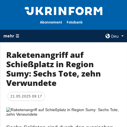
Abonnement
Fotobank
mehr ☰
Deu
×
Raketenangriff auf
Schießplatz in Region
ALLE
AGENTUR
RUBRIKEN
Sumy: Sechs Tote, zehn
Über uns
Krieg
Verwundete
Kontakte
Wiederaufbau
services
der Ukraine
21.05.2025 09:17
Politik zur
Politik
Vertraulichkeit
und zum Schutz
Wirtschaft
personenbezogener
Militär
Daten