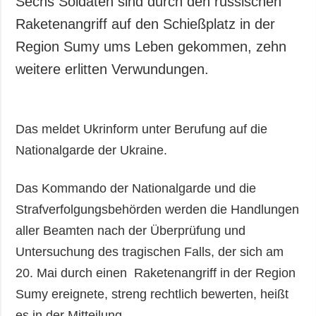
Sechs Soldaten sind durch den russischen
Gesellschaft und
Raketenangriff auf den Schießplatz in der
Kultur
Region Sumy ums Leben gekommen, zehn
Sport
weitere erlitten Verwundungen.
Kriminalität
Notstand und
Notfälle
Das meldet Ukrinform unter Berufung auf die
ZUSÄTZLICH
LEISTUNGEN
Nationalgarde der Ukraine.
Veröffentlichungen
Abonnement
Interview
Fotobank
Das Kommando der Nationalgarde und die
Fotos
Strafverfolgungsbehörden werden die Handlungen
Video
aller Beamten nach der Überprüfung und
Untersuchung des tragischen Falls, der sich am
20. Mai durch einen Raketenangriff in der Region
Sumy ereignete, streng rechtlich bewerten, heißt
es in der Mitteilung.