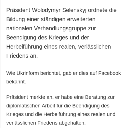
Gesellschaft und
Kultur
Präsident Wolodymyr Selenskyj ordnete die
Sport
Bildung einer ständigen erweiterten
Kriminalität
nationalen Verhandlungsgruppe zur
Notstand und
Beendigung des Krieges und der
Notfälle
Herbeiführung eines realen, verlässlichen
Friedens an.
ZUSÄTZLICH
LEISTUNGEN
Veröffentlichungen
Abonnement
Interview
Fotobank
Wie Ukrinform berichtet, gab er dies auf Facebook
bekannt.
Fotos
Video
Präsident merkte an, er habe eine Beratung zur
diplomatischen Arbeit für die Beendigung des
Krieges und die Herbeiführung eines realen und
verlässlichen Friedens abgehalten.