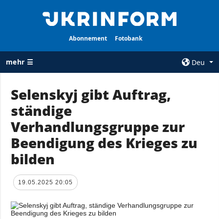
Abonnement
Fotobank
mehr ☰
Deu
×
Selenskyj gibt Auftrag,
ständige
ALLE
AGENTUR
RUBRIKEN
Verhandlungsgruppe zur
Über uns
Krieg
Beendigung des Krieges zu
Kontakte
Wiederaufbau
bilden
services
der Ukraine
Politik zur
Politik
Vertraulichkeit
19.05.2025 20:05
und zum Schutz
Wirtschaft
personenbezogener
Militär
Daten