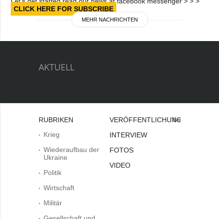
Let’s get started read our news at facebook messenger > > >
CLICK HERE FOR SUBSCRIBE
MEHR NACHRICHTEN
AKTUELL
RUBRIKEN
VERÖFFENTLICHUNGEN
Bei
Krieg
INTERVIEW
Wiederaufbau der
FOTOS
Ukraine
VIDEO
Politik
Wirtschaft
Militär
Gesellschaft und