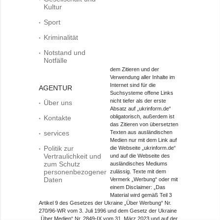
Kultur
Sport
Kriminalität
Notstand und
Notfälle
dem Zitieren und der
Verwendung aller Inhalte im
Internet sind für die
AGENTUR
Suchsysteme offene Links
nicht tiefer als der erste
Über uns
Absatz auf „ukrinform.de“
obligatorisch, außerdem ist
Kontakte
das Zitieren von übersetzten
services
Texten aus ausländischen
Medien nur mit dem Link auf
Politik zur
die Webseite „ukrinform.de“
Vertraulichkeit und
und auf die Webseite des
zum Schutz
ausländisches Mediums
personenbezogener
zulässig. Texte mit dem
Daten
Vermerk „Werbung“ oder mit
einem Disclaimer: „Das
Material wird gemäß Teil 3
Artikel 9 des Gesetzes der Ukraine „Über Werbung“ Nr.
270/96-WR vom 3. Juli 1996 und dem Gesetz der Ukraine
„Über Medien“ Nr. 2849-IX vom 31. März 2023 und auf der