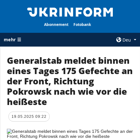
Abonnement
Fotobank
mehr ☰
Deu
×
Generalstab meldet binnen
eines Tages 175 Gefechte an
ALLE
AGENTUR
RUBRIKEN
der Front, Richtung
Über uns
Krieg
Pokrowsk nach wie vor die
Kontakte
Wiederaufbau
heißeste
services
der Ukraine
Politik zur
Politik
Vertraulichkeit
19.05.2025 09:22
und zum Schutz
Wirtschaft
personenbezogener
Militär
Daten