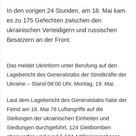
Gesellschaft und
Kultur
In den vorigen 24 Stunden, am 18. Mai kam
Sport
es zu 175 Gefechten zwischen den
Kriminalität
ukrainischen Verteidigern und russischen
Notstand und
Besatzern an der Front.
Notfälle
ZUSÄTZLICH
LEISTUNGEN
Das meldet Ukrinform unter Berufung auf den
Veröffentlichungen
Abonnement
Lagebericht des Generalstabs der Streitkräfte der
Interview
Fotobank
Ukraine – Stand 08:00 Uhr, Montag, 19. Mai.
Fotos
Video
Laut dem Lagebericht des Generalstabs habe der
Feind am 18. Mai 78 Luftangriffe auf die
Stellungen der ukrainischen Einheiten und
Siedlungen durchgeführt, 124 Gleitbomben