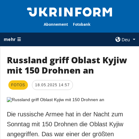
Abonnement
Fotobank
mehr ☰
Deu
×
Russland griff Oblast Kyjiw
mit 150 Drohnen an
ALLE
AGENTUR
RUBRIKEN
Über uns
FOTOS
Krieg
18.05.2025 14:57
Kontakte
Wiederaufbau
services
der Ukraine
Politik zur
Politik
Die russische Armee hat in der Nacht zum
Vertraulichkeit
und zum Schutz
Wirtschaft
Sonntag mit 150 Drohnen die Oblast Kyjiw
personenbezogener
Militär
angegriffen. Das war einer der größten
Daten