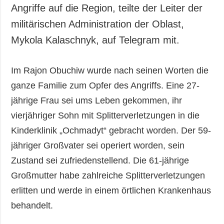
Gesellschaft und
Angriffe auf die Region, teilte der Leiter der
Kultur
militärischen Administration der Oblast,
Sport
Mykola Kalaschnyk, auf Telegram mit.
Kriminalität
Notstand und
Im Rajon Obuchiw wurde nach seinen Worten die
Notfälle
ganze Familie zum Opfer des Angriffs. Eine 27-
ZUSÄTZLICH
LEISTUNGEN
jährige Frau sei ums Leben gekommen, ihr
Veröffentlichungen
Abonnement
vierjähriger Sohn mit Splitterverletzungen in die
Interview
Fotobank
Kinderklinik „Ochmadyt“ gebracht worden. Der 59-
Fotos
jähriger Großvater sei operiert worden, sein
Video
Zustand sei zufriedenstellend. Die 61-jährige
Großmutter habe zahlreiche Splitterverletzungen
erlitten und werde in einem örtlichen Krankenhaus
behandelt.