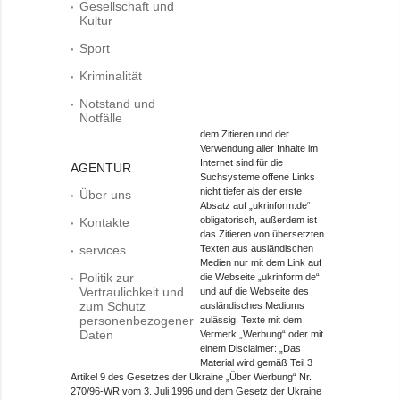
Gesellschaft und
Kultur
Sport
Kriminalität
Notstand und
Notfälle
dem Zitieren und der
Verwendung aller Inhalte im
Internet sind für die
AGENTUR
Suchsysteme offene Links
nicht tiefer als der erste
Über uns
Absatz auf „ukrinform.de“
obligatorisch, außerdem ist
Kontakte
das Zitieren von übersetzten
services
Texten aus ausländischen
Medien nur mit dem Link auf
Politik zur
die Webseite „ukrinform.de“
Vertraulichkeit und
und auf die Webseite des
zum Schutz
ausländisches Mediums
personenbezogener
zulässig. Texte mit dem
Daten
Vermerk „Werbung“ oder mit
einem Disclaimer: „Das
Material wird gemäß Teil 3
Artikel 9 des Gesetzes der Ukraine „Über Werbung“ Nr.
270/96-WR vom 3. Juli 1996 und dem Gesetz der Ukraine