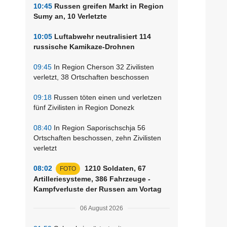
10:45
Russen greifen Markt in Region
Sumy an, 10 Verletzte
10:05
Luftabwehr neutralisiert 114
russische Kamikaze-Drohnen
09:45
In Region Cherson 32 Zivilisten
verletzt, 38 Ortschaften beschossen
09:18
Russen töten einen und verletzen
fünf Zivilisten in Region Donezk
08:40
In Region Saporischschja 56
Ortschaften beschossen, zehn Zivilisten
verletzt
08:02
1210 Soldaten, 67
FOTO
Artilleriesysteme, 386 Fahrzeuge -
Kampfverluste der Russen am Vortag
06 August 2026