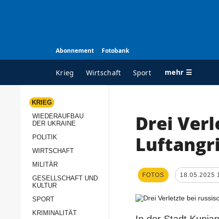
Abonnement
Fotobank
mehr ☰
Krieg
Wirtschaft
Sport
KRIEG
Drei Verl
WIEDERAUFBAU
ALLE RUBRIKEN
A
DER UKRAINE
Krieg
Ü
Luftangri
POLITIK
Wiederaufbau der
K
WIRTSCHAFT
Ukraine
MILITÄR
s
FOTOS
18.05.2025 
Politik
GESELLSCHAFT UND
P
KULTUR
Wirtschaft
u
SPORT
p
Militär
KRIMINALITÄT
D
In der Stadt Kupja