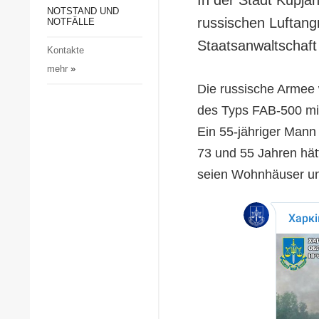
Gesellschaft und Kultur
NOTSTAND UND
russischen Luftangri
NOTFÄLLE
Sport
Staatsanwaltschaft
Kontakte
Kriminalität
mehr
»
Notstand und Notfälle
Die russische Armee
des Typs FAB-500 mi
Ein 55-jähriger Mann 
73 und 55 Jahren hätt
seien Wohnhäuser un