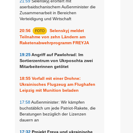
21:59
Selenskyj erörtert mit
aserbaidschanischem Außenminister die
Zusammenarbeit in Bereichen
Verteidigung und Wirtschaft
20:56
Selenskyj meldet
FOTO
Teilnahme von zehn Ländern am
Raketenabwehrprogramm FREYJA
19:25
Angriff auf Pawlohrad: Im
Sortierzentrum von Ukrposchta zwei
Mitarbeiterinnen getötet
18:55
Vorfall mit einer Drohne:
Ukrainisches Flugzeug am Flughafen
Leipzig mit Munition beladen
17:58
Außenminister: Wir kämpfen
buchstäblich um jede Patriot-Rakete, die
Beratungen bezüglich der Lizenzen
dauern an
17:32
Projekt Freya und ukrainische