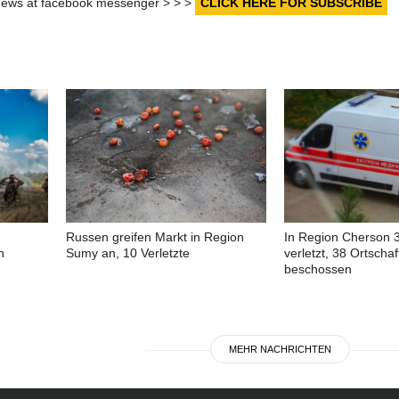
r news at facebook messenger > > >
CLICK HERE FOR SUBSCRIBE
Russen greifen Markt in Region
In Region Cherson 32
n
Sumy an, 10 Verletzte
verletzt, 38 Ortscha
beschossen
MEHR NACHRICHTEN