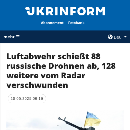
Abonnement
Fotobank
mehr ☰
Deu
×
Luftabwehr schießt 88
russische Drohnen ab, 128
ALLE
AGENTUR
RUBRIKEN
weitere vom Radar
Über uns
Krieg
verschwunden
Kontakte
Wiederaufbau
services
der Ukraine
18.05.2025 09:16
Politik zur
Politik
Vertraulichkeit
und zum Schutz
Wirtschaft
personenbezogener
Militär
Daten