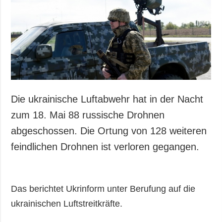
Gesellschaft und
Kultur
Sport
Kriminalität
Notstand und
Notfälle
ZUSÄTZLICH
LEISTUNGEN
Die ukrainische Luftabwehr hat in der Nacht
Veröffentlichungen
Abonnement
zum 18. Mai 88 russische Drohnen
Interview
Fotobank
abgeschossen. Die Ortung von 128 weiteren
Fotos
feindlichen Drohnen ist verloren gegangen.
Video
Das berichtet Ukrinform unter Berufung auf die
ukrainischen Luftstreitkräfte.