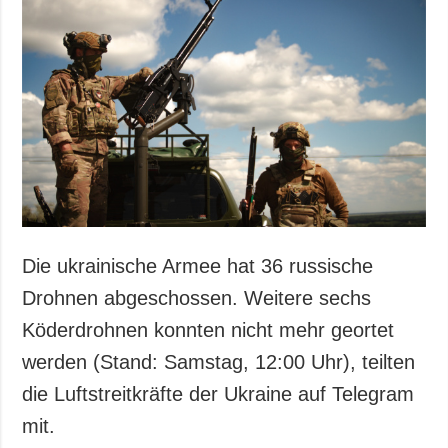
Gesellschaft und
Kultur
Sport
Kriminalität
Notstand und
Notfälle
ZUSÄTZLICH
LEISTUNGEN
Veröffentlichungen
Abonnement
Interview
Fotobank
Die ukrainische Armee hat 36 russische
Fotos
Drohnen abgeschossen. Weitere sechs
Video
Köderdrohnen konnten nicht mehr geortet
werden (Stand: Samstag, 12:00 Uhr), teilten
die Luftstreitkräfte der Ukraine auf Telegram
mit.