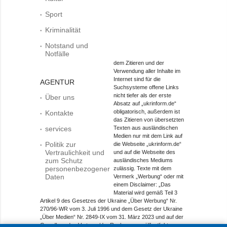
Sport
Kriminalität
Notstand und
Notfälle
dem Zitieren und der
Verwendung aller Inhalte im
Internet sind für die
AGENTUR
Suchsysteme offene Links
nicht tiefer als der erste
Über uns
Absatz auf „ukrinform.de“
obligatorisch, außerdem ist
Kontakte
das Zitieren von übersetzten
services
Texten aus ausländischen
Medien nur mit dem Link auf
Politik zur
die Webseite „ukrinform.de“
Vertraulichkeit und
und auf die Webseite des
zum Schutz
ausländisches Mediums
personenbezogener
zulässig. Texte mit dem
Daten
Vermerk „Werbung“ oder mit
einem Disclaimer: „Das
Material wird gemäß Teil 3
Artikel 9 des Gesetzes der Ukraine „Über Werbung“ Nr.
270/96-WR vom 3. Juli 1996 und dem Gesetz der Ukraine
„Über Medien“ Nr. 2849-IX vom 31. März 2023 und auf der
Grundlage des Vertrags/der Rechnung veröffentlicht.