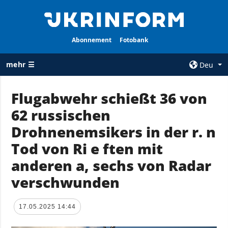
Abonnement
Fotobank
mehr ☰
Deu
×
Flugabwehr schießt 36 von
62 russischen
ALLE
AGENTUR
RUBRIKEN
Drohnenemsikers in der r. n
Über uns
Krieg
Tod von Ri e ften mit
Kontakte
Wiederaufbau
anderen a, sechs von Radar
services
der Ukraine
verschwunden
Politik zur
Politik
Vertraulichkeit
und zum Schutz
Wirtschaft
17.05.2025 14:44
personenbezogener
Militär
Daten