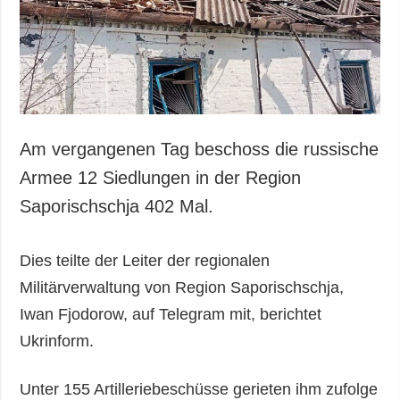
Gesellschaft und
Kultur
Sport
Kriminalität
Notstand und
Notfälle
Am vergangenen Tag beschoss die russische
ZUSÄTZLICH
LEISTUNGEN
Armee 12 Siedlungen in der Region
Veröffentlichungen
Abonnement
Saporischschja 402 Mal.
Interview
Fotobank
Fotos
Dies teilte der Leiter der regionalen
Video
Militärverwaltung von Region Saporischschja,
Iwan Fjodorow, auf Telegram mit, berichtet
Ukrinform.
Unter 155 Artilleriebeschüsse gerieten ihm zufolge