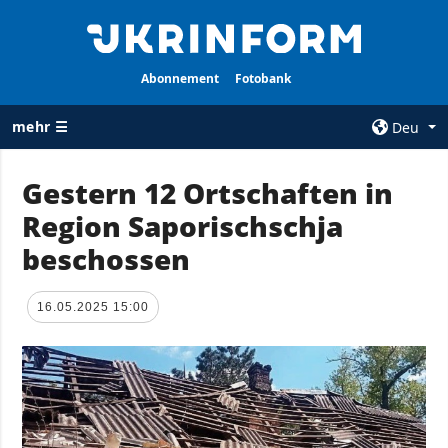
Abonnement
Fotobank
mehr ☰
Deu
×
Gestern 12 Ortschaften in
Region Saporischschja
ALLE
AGENTUR
RUBRIKEN
beschossen
Über uns
Krieg
Kontakte
Wiederaufbau
16.05.2025 15:00
services
der Ukraine
Politik zur
Politik
Vertraulichkeit
und zum Schutz
Wirtschaft
personenbezogener
Militär
Daten