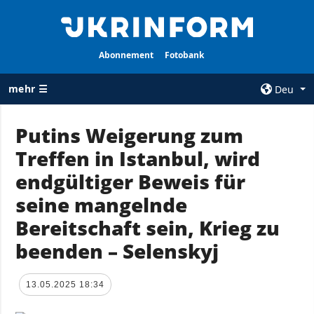
Abonnement
Fotobank
mehr ☰
Deu
×
Putins Weigerung zum
Treffen in Istanbul, wird
ALLE
AGENTUR
RUBRIKEN
endgültiger Beweis für
Über uns
Krieg
seine mangelnde
Kontakte
Wiederaufbau
Bereitschaft sein, Krieg zu
services
der Ukraine
beenden – Selenskyj
Politik zur
Politik
Vertraulichkeit
und zum Schutz
Wirtschaft
13.05.2025 18:34
personenbezogener
Militär
Daten