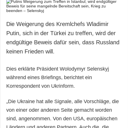
Gesellschaft und
Kultur
Sport
Die Weigerung des Kremlchefs Wladimir
Kriminalität
Putin, sich in der Türkei zu treffen, wird der
Notstand und
endgültige Beweis dafür sein, dass Russland
Notfälle
keinen Frieden will.
ZUSÄTZLICH
LEISTUNGEN
Veröffentlichungen
Abonnement
Dies erklärte Präsident Wolodymyr Selenskyj
Interview
Fotobank
während eines Briefings, berichtet ein
Fotos
Korrespondent von Ukrinform.
Video
„Die Ukraine hat alle Signale, alle Vorschläge, die
von einer oder anderen Seite gemacht worden
sind, angenommen. Von den USA, europäischen
Ländern und anderen Partnern. Auch die, die