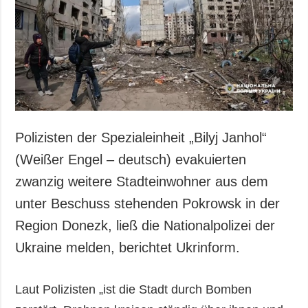
Gesellschaft und
Kultur
Sport
Kriminalität
Notstand und
Notfälle
ZUSÄTZLICH
LEISTUNGEN
Polizisten der Spezialeinheit „Bilyj Janhol“
Veröffentlichungen
Abonnement
(Weißer Engel – deutsch) evakuierten
Interview
Fotobank
zwanzig weitere Stadteinwohner aus dem
Fotos
unter Beschuss stehenden Pokrowsk in der
Video
Region Donezk, ließ die Nationalpolizei der
Ukraine melden, berichtet Ukrinform.
Laut Polizisten „ist die Stadt durch Bomben