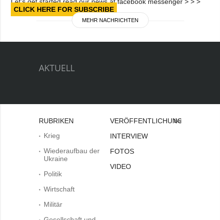
Let’s get started read our news at facebook messenger > > >
CLICK HERE FOR SUBSCRIBE
MEHR NACHRICHTEN
AKTUELL
RUBRIKEN
VERÖFFENTLICHUNGEN
Bei
Krieg
INTERVIEW
Wiederaufbau der
FOTOS
Ukraine
VIDEO
Politik
Wirtschaft
Militär
Gesellschaft und