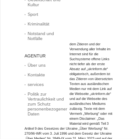
Kultur
Sport
Kriminalität
Notstand und
Notfälle
dem Zitieren und der
Verwendung aller Inhalte im
Internet sind für die
AGENTUR
Suchsysteme offene Links
nicht tiefer als der erste
Über uns
Absatz auf „ukrinform.de“
obligatorisch, außerdem ist
Kontakte
das Zitieren von übersetzten
services
Texten aus ausländischen
Medien nur mit dem Link auf
Politik zur
die Webseite „ukrinform.de“
Vertraulichkeit und
und auf die Webseite des
zum Schutz
ausländisches Mediums
personenbezogener
zulässig. Texte mit dem
Daten
Vermerk „Werbung“ oder mit
einem Disclaimer: „Das
Material wird gemäß Teil 3
Artikel 9 des Gesetzes der Ukraine „Über Werbung“ Nr.
270/96-WR vom 3. Juli 1996 und dem Gesetz der Ukraine
„Über Medien“ Nr. 2849-IX vom 31. März 2023 und auf der