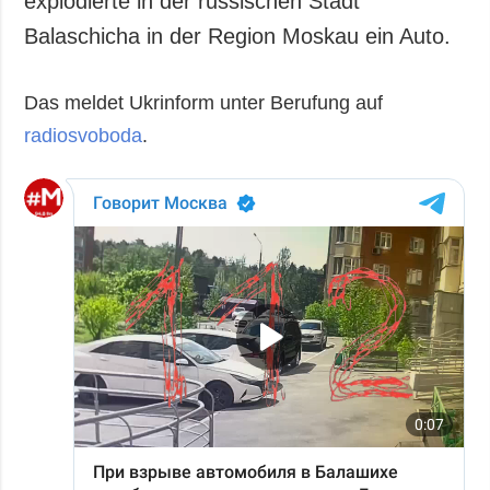
explodierte in der russischen Stadt
Gesellschaft und
Balaschicha in der Region Moskau ein Auto.
Kultur
Sport
Das meldet Ukrinform unter Berufung auf
Kriminalität
radiosvoboda
.
Notstand und
Notfälle
ZUSÄTZLICH
LEISTUNGEN
Veröffentlichungen
Abonnement
Interview
Fotobank
Fotos
Video