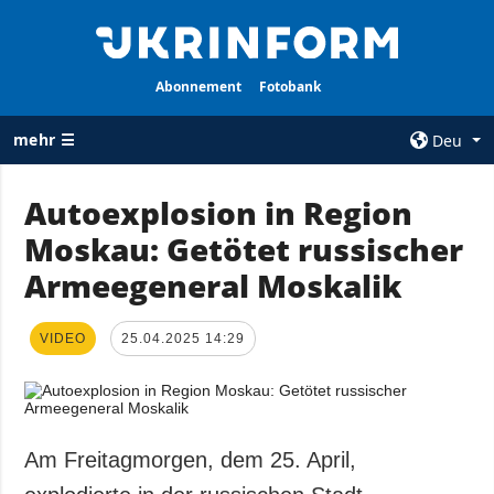
Abonnement
Fotobank
mehr ☰
Deu
×
Autoexplosion in Region
Moskau: Getötet russischer
ALLE
AGENTUR
RUBRIKEN
Armeegeneral Moskalik
Über uns
Krieg
Kontakte
Wiederaufbau
VIDEO
25.04.2025 14:29
services
der Ukraine
Politik zur
Politik
Vertraulichkeit
und zum Schutz
Wirtschaft
personenbezogener
Am Freitagmorgen, dem 25. April,
Militär
Daten