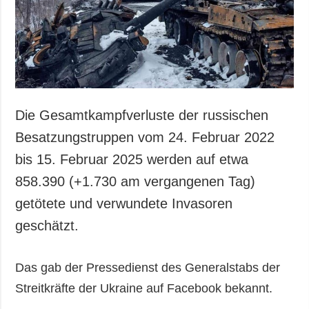
Gesellschaft und
Kultur
Sport
Kriminalität
Notstand und
Notfälle
Die Gesamtkampfverluste der russischen
ZUSÄTZLICH
LEISTUNGEN
Besatzungstruppen vom 24. Februar 2022
Veröffentlichungen
Abonnement
bis 15. Februar 2025 werden auf etwa
Interview
Fotobank
858.390 (+1.730 am vergangenen Tag)
Fotos
getötete und verwundete Invasoren
Video
geschätzt.
Das gab der Pressedienst des Generalstabs der
Streitkräfte der Ukraine auf Facebook bekannt.