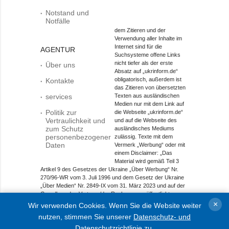
Notstand und
Notfälle
dem Zitieren und der
Verwendung aller Inhalte im
Internet sind für die
AGENTUR
Suchsysteme offene Links
nicht tiefer als der erste
Über uns
Absatz auf „ukrinform.de“
obligatorisch, außerdem ist
Kontakte
das Zitieren von übersetzten
services
Texten aus ausländischen
Medien nur mit dem Link auf
Politik zur
die Webseite „ukrinform.de“
Vertraulichkeit und
und auf die Webseite des
zum Schutz
ausländisches Mediums
personenbezogener
zulässig. Texte mit dem
Daten
Vermerk „Werbung“ oder mit
einem Disclaimer: „Das
Material wird gemäß Teil 3
Artikel 9 des Gesetzes der Ukraine „Über Werbung“ Nr.
270/96-WR vom 3. Juli 1996 und dem Gesetz der Ukraine
„Über Medien“ Nr. 2849-IX vom 31. März 2023 und auf der
Grundlage des Vertrags/der Rechnung veröffentlicht.
×
Wir verwenden Cookies. Wenn Sie die Website weiter
Objekt im Bereich Onlinemedien; Medien-ID R40-01421.
nutzen, stimmen Sie unserer
Datenschutz- und
© 2015-2026 Ukrinform. Alle Rechte sind geschützt.
Datenschutzrichtlinie
zu.