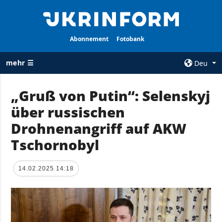
Abonnement
Fotobank
mehr ☰
Deu
×
„Gruß von Putin“: Selenskyj
über russischen
ALLE
AGENTUR
RUBRIKEN
Drohnenangriff auf AKW
Über uns
Krieg
Tschornobyl
Kontakte
Wiederaufbau
services
der Ukraine
14.02.2025 14:18
Politik zur
Politik
Vertraulichkeit
und zum Schutz
Wirtschaft
personenbezogener
Militär
Daten