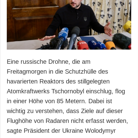
Gesellschaft und
Kultur
Sport
Kriminalität
Notstand und
Notfälle
ZUSÄTZLICH
LEISTUNGEN
Eine russische Drohne, die am
Veröffentlichungen
Abonnement
Freitagmorgen in die Schutzhülle des
Interview
Fotobank
havarierten Reaktors des stillgelegten
Fotos
Atomkraftwerks Tschornobyl einschlug, flog
Video
in einer Höhe von 85 Metern. Dabei ist
wichtig zu verstehen, dass Ziele auf dieser
Flughöhe von Radaren nicht erfasst werden,
sagte Präsident der Ukraine Wolodymyr