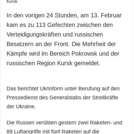
Gesellschaft und
Kultur
In den vorigen 24 Stunden, am 13. Februar
Sport
kam es zu 113 Gefechten zwischen den
Kriminalität
Verteidigungskräften und russischen
Notstand und
Besatzern an der Front. Die Mehrheit der
Notfälle
Kämpfe wird im Bereich Pokrowsk und der
ZUSÄTZLICH
LEISTUNGEN
russischen Region Kursk gemeldet.
Veröffentlichungen
Abonnement
Interview
Fotobank
Fotos
Das berichtet Ukrinform unter Berufung auf den
Video
Pressedienst des Generalstabs der Streitkräfte
der Ukraine.
Die Russen verübten gestern zwei Raketen- und
89 Luftangriffe mit fünf Raketen auf die