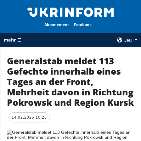
Abonnement
Fotobank
mehr ☰
Deu
×
Generalstab meldet 113
Gefechte innerhalb eines
ALLE
AGENTUR
RUBRIKEN
Tages an der Front,
Über uns
Krieg
Mehrheit davon in Richtung
Kontakte
Wiederaufbau
Pokrowsk und Region Kursk
services
der Ukraine
Politik zur
Politik
Vertraulichkeit
14.02.2025 10:26
und zum Schutz
Wirtschaft
personenbezogener
Militär
Daten