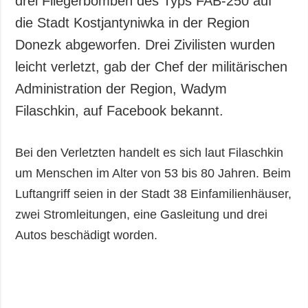
drei Fliegerbomben des Typs FAB-250 auf
Gesellschaft und
die Stadt Kostjantyniwka in der Region
Kultur
Donezk abgeworfen. Drei Zivilisten wurden
Sport
leicht verletzt, gab der Chef der militärischen
Kriminalität
Administration der Region, Wadym
Notstand und
Notfälle
Filaschkin, auf Facebook bekannt.
ZUSÄTZLICH
LEISTUNGEN
Bei den Verletzten handelt es sich laut Filaschkin
Veröffentlichungen
Abonnement
um Menschen im Alter von 53 bis 80 Jahren. Beim
Interview
Fotobank
Luftangriff seien in der Stadt 38 Einfamilienhäuser,
Fotos
zwei Stromleitungen, eine Gasleitung und drei
Video
Autos beschädigt worden.