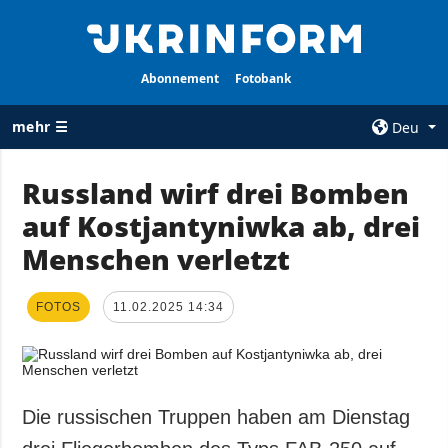
Abonnement
Fotobank
mehr ☰
Deu
×
Russland wirf drei Bomben
auf Kostjantyniwka ab, drei
ALLE
AGENTUR
RUBRIKEN
Menschen verletzt
Über uns
Krieg
Kontakte
Wiederaufbau
FOTOS
11.02.2025 14:34
services
der Ukraine
Politik zur
Politik
Vertraulichkeit
und zum Schutz
Wirtschaft
personenbezogener
Die russischen Truppen haben am Dienstag
Militär
Daten