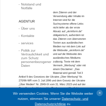
Notstand und
Notfälle
dem Zitieren und der
Verwendung aller Inhalte im
Internet sind für die
AGENTUR
Suchsysteme offene Links
nicht tiefer als der erste
Über uns
Absatz auf „ukrinform.de“
obligatorisch, außerdem ist
Kontakte
das Zitieren von übersetzten
services
Texten aus ausländischen
Medien nur mit dem Link auf
Politik zur
die Webseite „ukrinform.de“
Vertraulichkeit und
und auf die Webseite des
zum Schutz
ausländisches Mediums
personenbezogener
zulässig. Texte mit dem
Daten
Vermerk „Werbung“ oder mit
einem Disclaimer: „Das
Material wird gemäß Teil 3
Artikel 9 des Gesetzes der Ukraine „Über Werbung“ Nr.
270/96-WR vom 3. Juli 1996 und dem Gesetz der Ukraine
„Über Medien“ Nr. 2849-IX vom 31. März 2023 und auf der
Grundlage des Vertrags/der Rechnung veröffentlicht.
×
Wir verwenden Cookies. Wenn Sie die Website weiter
Objekt im Bereich Onlinemedien; Medien-ID R40-01421.
nutzen, stimmen Sie unserer
Datenschutz- und
© 2015-2026 Ukrinform. Alle Rechte sind geschützt.
Datenschutzrichtlinie
zu.