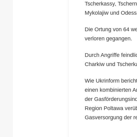
Tscherkassy, Tschern
Mykolajiw und Odessa 
Die Ortung von 64 we
verloren gegangen.
Durch Angriffe feind
Charkiw und Tscherka
Wie Ukrinform berich
einen kombinierten A
der Gasförderungsind
Region Poltawa verü
Gasversorgung der r