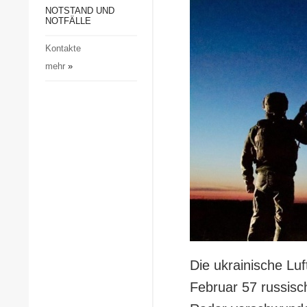
Gesellschaft und Kultur
NOTSTAND UND
NOTFÄLLE
Sport
Kontakte
Kriminalität
mehr
»
Notstand und Notfälle
Die ukrainische Lu
Februar 57 russis