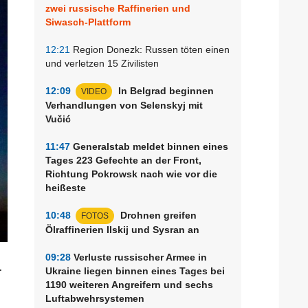
zwei russische Raffinerien und
Siwasch-Plattform
12:21
Region Donezk: Russen töten einen
und verletzen 15 Zivilisten
12:09
In Belgrad beginnen
VIDEO
Verhandlungen von Selenskyj mit
Vučić
11:47
Generalstab meldet binnen eines
Tages 223 Gefechte an der Front,
Richtung Pokrowsk nach wie vor die
heißeste
10:48
Drohnen greifen
FOTOS
Ölraffinerien Ilskij und Sysran an
09:28
Verluste russischer Armee in
.
Ukraine liegen binnen eines Tages bei
1190 weiteren Angreifern und sechs
Luftabwehrsystemen