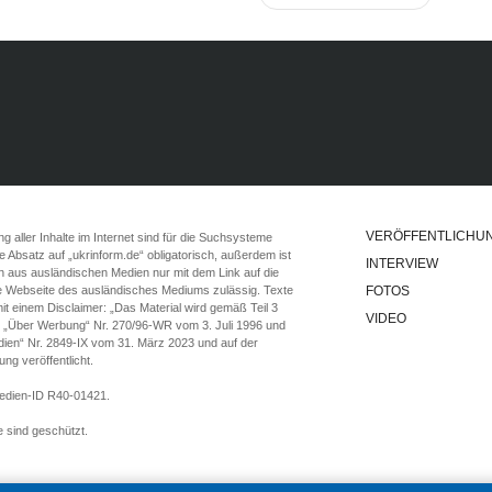
VERÖFFENTLICHU
 aller Inhalte im Internet sind für die Suchsysteme
ste Absatz auf „ukrinform.de“ obligatorisch, außerdem ist
INTERVIEW
n aus ausländischen Medien nur mit dem Link auf die
ie Webseite des ausländisches Mediums zulässig. Texte
FOTOS
t einem Disclaimer: „Das Material wird gemäß Teil 3
VIDEO
e „Über Werbung“ Nr. 270/96-WR vom 3. Juli 1996 und
ien“ Nr. 2849-IX vom 31. März 2023 und auf der
g veröffentlicht.
Medien-ID R40-01421.
 sind geschützt.