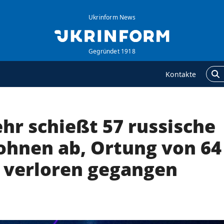
Ukrinform News
Gegründet 1918
Kontakte
hr schießt 57 russische
GENTUR
ZUSÄTZLICH
ber uns
Veröffentlichungen
hnen ab, Ortung von 64
ontakte
Interview
 verloren gegangen
ervices
Fotos
olitik zur Vertraulichkeit
Video
nd zum Schutz
ersonenbezogener
aten