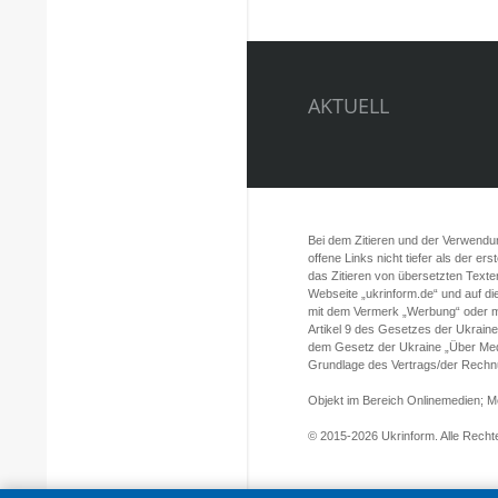
AKTUELL
Bei dem Zitieren und der Verwendung
offene Links nicht tiefer als der er
das Zitieren von übersetzten Texte
Webseite „ukrinform.de“ und auf d
mit dem Vermerk „Werbung“ oder mi
Artikel 9 des Gesetzes der Ukrain
dem Gesetz der Ukraine „Über Med
Grundlage des Vertrags/der Rechnun
Objekt im Bereich Onlinemedien; 
© 2015-2026 Ukrinform. Alle Rechte