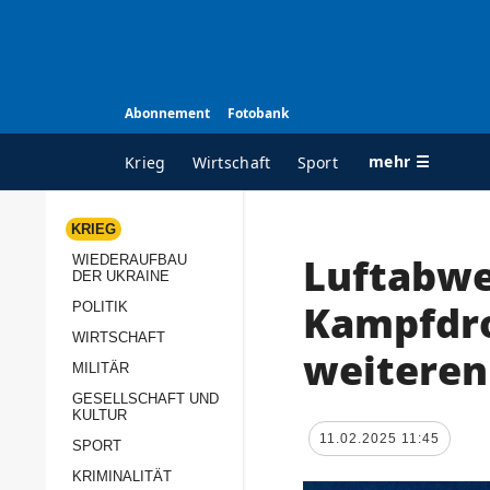
Abonnement
Fotobank
mehr ☰
Krieg
Wirtschaft
Sport
KRIEG
Luftabwe
WIEDERAUFBAU
ALLE RUBRIKEN
A
DER UKRAINE
Krieg
Ü
Kampfdro
POLITIK
Wiederaufbau der
K
WIRTSCHAFT
weiteren
Ukraine
MILITÄR
s
Politik
GESELLSCHAFT UND
P
KULTUR
Wirtschaft
u
11.02.2025 11:45
SPORT
p
Militär
KRIMINALITÄT
D