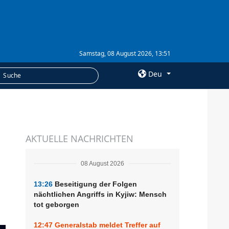
Samstag, 08 August 2026, 13:51
Deu
×
LEISTUNGEN
AKTUELLE NACHRICHTEN
Abonnement
Fotobank
08 August 2026
13:26
Beseitigung der Folgen
nächtlichen Angriffs in Kyjiw: Mensch
tot geborgen
12:47
Generalstab meldet Treffer auf