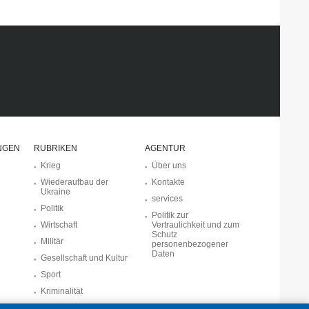
NGEN
RUBRIKEN
AGENTUR
Krieg
Über uns
Wiederaufbau der
Kontakte
Ukraine
services
Politik
Politik zur
Wirtschaft
Vertraulichkeit und zum
Schutz
Militär
personenbezogener
Daten
Gesellschaft und Kultur
Sport
Kriminalität
Notstand und Notfälle