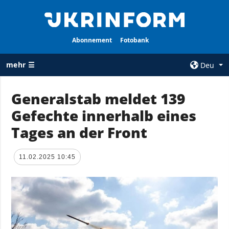
Abonnement
Fotobank
mehr ☰
Deu
×
Generalstab meldet 139
Gefechte innerhalb eines
ALLE
AGENTUR
RUBRIKEN
Tages an der Front
Über uns
Krieg
Kontakte
Wiederaufbau
11.02.2025 10:45
services
der Ukraine
Politik zur
Politik
Vertraulichkeit
und zum Schutz
Wirtschaft
personenbezogener
Militär
Daten