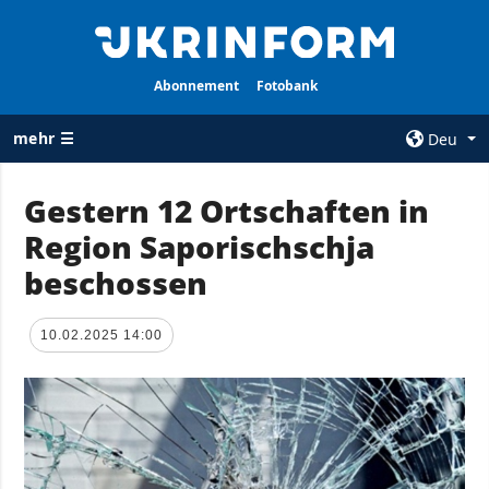
Abonnement
Fotobank
mehr ☰
Deu
×
Gestern 12 Ortschaften in
Region Saporischschja
ALLE
AGENTUR
RUBRIKEN
beschossen
Über uns
Krieg
Kontakte
Wiederaufbau
10.02.2025 14:00
services
der Ukraine
Politik zur
Politik
Vertraulichkeit
und zum Schutz
Wirtschaft
personenbezogener
Militär
Daten