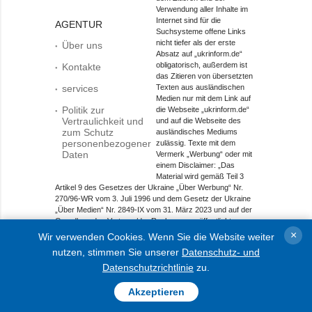
Verwendung aller Inhalte im
Internet sind für die
AGENTUR
Suchsysteme offene Links
nicht tiefer als der erste
Über uns
Absatz auf „ukrinform.de“
obligatorisch, außerdem ist
Kontakte
das Zitieren von übersetzten
services
Texten aus ausländischen
Medien nur mit dem Link auf
Politik zur
die Webseite „ukrinform.de“
Vertraulichkeit und
und auf die Webseite des
zum Schutz
ausländisches Mediums
personenbezogener
zulässig. Texte mit dem
Daten
Vermerk „Werbung“ oder mit
einem Disclaimer: „Das
Material wird gemäß Teil 3
Artikel 9 des Gesetzes der Ukraine „Über Werbung“ Nr.
270/96-WR vom 3. Juli 1996 und dem Gesetz der Ukraine
„Über Medien“ Nr. 2849-IX vom 31. März 2023 und auf der
Grundlage des Vertrags/der Rechnung veröffentlicht.
×
Wir verwenden Cookies. Wenn Sie die Website weiter
Objekt im Bereich Onlinemedien; Medien-ID R40-01421.
nutzen, stimmen Sie unserer
Datenschutz- und
© 2015-2026 Ukrinform. Alle Rechte sind geschützt.
Datenschutzrichtlinie
zu.
Akzeptieren