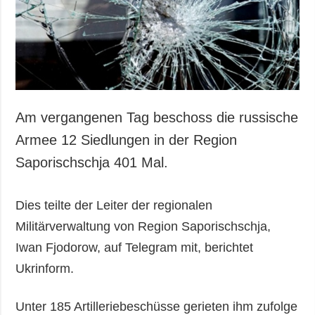
Gesellschaft und
Kultur
Sport
Kriminalität
Notstand und
Notfälle
Am vergangenen Tag beschoss die russische
ZUSÄTZLICH
LEISTUNGEN
Armee 12 Siedlungen in der Region
Veröffentlichungen
Abonnement
Saporischschja 401 Mal.
Interview
Fotobank
Fotos
Dies teilte der Leiter der regionalen
Video
Militärverwaltung von Region Saporischschja,
Iwan Fjodorow, auf Telegram mit, berichtet
Ukrinform.
Unter 185 Artilleriebeschüsse gerieten ihm zufolge