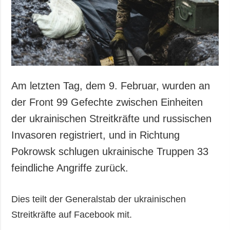
Gesellschaft und
Kultur
Sport
Kriminalität
Notstand und
Notfälle
Am letzten Tag, dem 9. Februar, wurden an
ZUSÄTZLICH
LEISTUNGEN
der Front 99 Gefechte zwischen Einheiten
Veröffentlichungen
Abonnement
der ukrainischen Streitkräfte und russischen
Interview
Fotobank
Invasoren registriert, und in Richtung
Fotos
Pokrowsk schlugen ukrainische Truppen 33
Video
feindliche Angriffe zurück.
Dies teilt der Generalstab der ukrainischen
Streitkräfte auf Facebook mit.