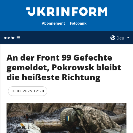
Abonnement
Fotobank
mehr ☰
Deu
×
An der Front 99 Gefechte
gemeldet, Pokrowsk bleibt
ALLE
AGENTUR
RUBRIKEN
die heißeste Richtung
Über uns
Krieg
Kontakte
Wiederaufbau
10.02.2025 12:20
services
der Ukraine
Politik zur
Politik
Vertraulichkeit
und zum Schutz
Wirtschaft
personenbezogener
Militär
Daten